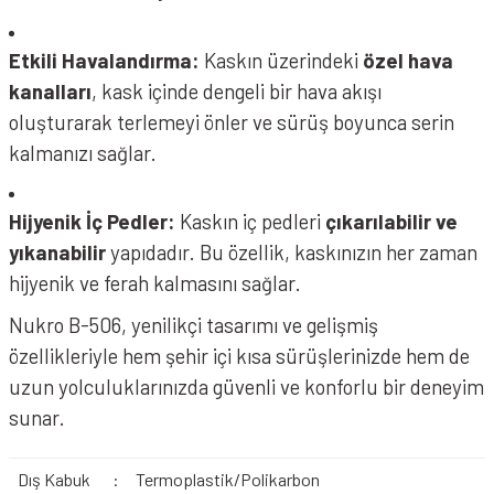
Etkili Havalandırma:
Kaskın üzerindeki
özel hava
kanalları
, kask içinde dengeli bir hava akışı
oluşturarak terlemeyi önler ve sürüş boyunca serin
kalmanızı sağlar.
Hijyenik İç Pedler:
Kaskın iç pedleri
çıkarılabilir ve
yıkanabilir
yapıdadır. Bu özellik, kaskınızın her zaman
hijyenik ve ferah kalmasını sağlar.
Nukrohelmet B506 Kask Vortex Grey Orange
Nukro B-506, yenilikçi tasarımı ve gelişmiş
özellikleriyle hem şehir içi kısa sürüşlerinizde hem de
uzun yolculuklarınızda güvenli ve konforlu bir deneyim
sunar.
Dış Kabuk
:
Termoplastik/Polikarbon