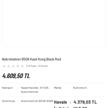
Nukrohelmet B506 Kask Kong Black Red
0.0 Puan - 0 Yorum
4.609,50 TL
Kategori
Kapalı Kasklar
,
B-506
,
Marka
Nukrotech
NukroHelmet
Stok Kodu
Nukrohelmet.B506.8086
Havale
4.379,03 TL