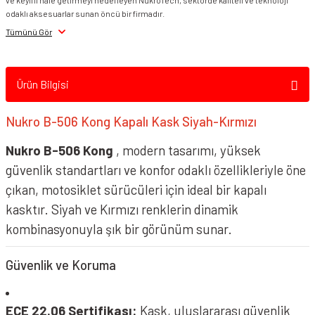
ve keyifli hale getirmeyi hedefleyen NukroTech, sektörde kaliteli ve teknoloji
Nukrohelmet B506 Kask Matt Black
Nukrohelmet B506 Kask Glossy White
odaklı aksesuarlar sunan öncü bir firmadır.
Tümünü Gör
Ürün Bilgisi
Nukro B-506 Kong Kapalı Kask Siyah-Kırmızı
Nukro B-506 Kong
, modern tasarımı, yüksek
güvenlik standartları ve konfor odaklı özellikleriyle öne
çıkan, motosiklet sürücüleri için ideal bir kapalı
Nukrohelmet B506 Kask Level White Red
kasktır. Siyah ve Kırmızı renklerin dinamik
kombinasyonuyla şık bir görünüm sunar.
Güvenlik ve Koruma
ECE 22.06 Sertifikası:
Kask, uluslararası güvenlik