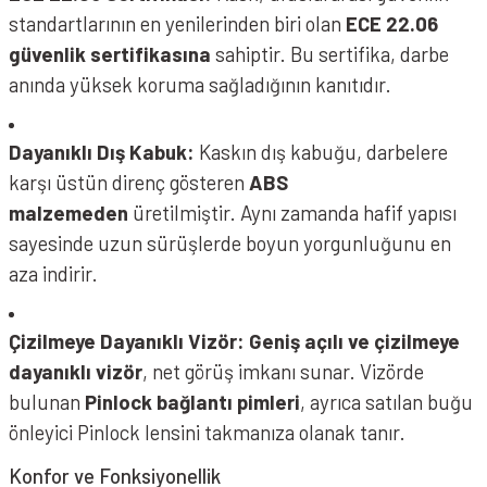
standartlarının en yenilerinden biri olan
ECE 22.06
güvenlik sertifikasına
sahiptir. Bu sertifika, darbe
anında yüksek koruma sağladığının kanıtıdır.
Nukrohelmet B506 Kask Stars Red Yellow
Dayanıklı Dış Kabuk:
Kaskın dış kabuğu, darbelere
karşı üstün direnç gösteren
ABS
malzemeden
üretilmiştir. Aynı zamanda hafif yapısı
sayesinde uzun sürüşlerde boyun yorgunluğunu en
aza indirir.
Çizilmeye Dayanıklı Vizör:
Geniş açılı ve çizilmeye
dayanıklı vizör
, net görüş imkanı sunar. Vizörde
bulunan
Pinlock bağlantı pimleri
, ayrıca satılan buğu
önleyici Pinlock lensini takmanıza olanak tanır.
Nukrohelmet B506 Kask Force Red Blue Yellow
Konfor ve Fonksiyonellik