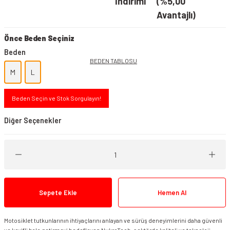
İndirimi
(%5,00
Avantajlı)
Önce Beden Seçiniz
Beden
BEDEN TABLOSU
M
L
Beden Seçin ve Stok Sorgulayın!
Diğer Seçenekler
Sepete Ekle
Hemen Al
Motosiklet tutkunlarının ihtiyaçlarını anlayan ve sürüş deneyimlerini daha güvenli