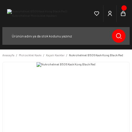
Anasayfa
Motosiklet Kaskı
Kapalı Kasklar
Nukrohelmet B506 Kask Kong Black Red