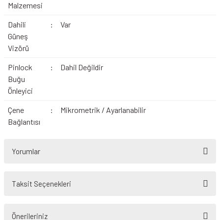
Malzemesi
Dahili
:
Var
Güneş
Vizörü
Pinlock
:
Dahil Değildir
Buğu
Önleyici
Çene
:
Mikrometrik / Ayarlanabilir
Bağlantısı
Yorumlar
Taksit Seçenekleri
Bu ürüne ilk yorumu siz yapın!
Önerileriniz
Yorum Yaz