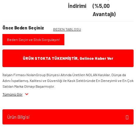
İndirimi
(%5,00
Avantajlı)
Önce Beden Seçiniz
BEDEN TABLOSU
Beden Seçin ve Stok Sorgulayın!
ÜRÜN STOKTA TÜKENMİŞTİR, Gelince Haber Ver
İtalyan Firması NolanGroup Bünyesi Altında Üretilen NOLAN Kasklar, Dünya da
Adını İspatlamış, Kalitesi ve Güvenliği ile Kask Sektöründe En Deneyimli ve En Çok
Satılan Marka Olmayı Başarmıştır.
Tümünü Gör
Ürün Bilgisi