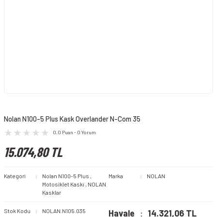
Nolan N100-5 Plus Kask Overlander N-Com 35
0.0 Puan - 0 Yorum
15.074,80 TL
Kategori
Nolan N100-5 Plus
,
Marka
NOLAN
Motosiklet Kaskı
,
NOLAN
Kasklar
Stok Kodu
NOLAN.N105.035
Havale
14.321,06 TL