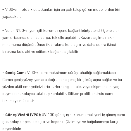
- N100-5i motosiklet tutkunları için en çok talep gören modellerden biri
yapacaktır.
- Nolan N100-5, yeni çift korumalı çene bağlantılıdır(patentli). Çene altının
yam ortasında olan bu parça, tek elle açılabilir. Kazara açılma riskini
minumuma düşürür. Önce ilk bırakma kolu açılır ve daha sonra ikinci
bırakma kolu aktive edilerek bağlantı açılabilir.
- Geniş Cam;
N100-5 camı maksimum sürüş rahatlığı sağlamaktadır.
Camın geniş yüzeyi yanlara doğru daha geniş bir görüş açısı sağlar ve bu
yüzden aktif emniyetinizi artırır. Herhangi bir alet veya ekipmana ihtiyaç
duymadan, kolayca takılıp, çıkarılabilir. Silikon profilli anti-sis camı
takılmaya müsaittir
- Güneş Vizörü (VPS);
UV 400 güneş ışını korumamalı yeni iç güneş camı
çok kolay bir şekilde açılır ve kapanır. Çizilmeye ve buğulanmaya karşı
dayanıklıdır.