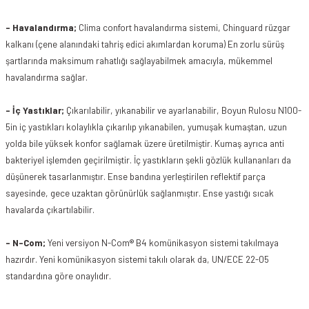
- Havalandırma;
Clima confort havalandırma sistemi,
Chinguard rüzgar
kalkanı (çene alanındaki tahriş edici akımlardan koruma) En zorlu sürüş
şartlarında maksimum rahatlığı sağlayabilmek amacıyla, mükemmel
havalandırma sağlar.
- İç Yastıklar;
Çıkarılabilir, yıkanabilir ve ayarlanabilir, Boyun Rulosu
N100-
5in iç yastıkları kolaylıkla çıkarılıp yıkanabilen, yumuşak kumaştan, uzun
yolda bile yüksek konfor sağlamak üzere üretilmiştir. Kumaş ayrıca
anti
bakteriyel
işlemden geçirilmiştir. İç yastıkların şekli gözlük kullananları da
düşünerek tasarlanmıştır. Ense bandına yerleştirilen reflektif parça
sayesinde, gece uzaktan görünürlük sağlanmıştır. Ense yastığı sıcak
havalarda çıkartılabilir.
- N-Com;
Yeni versiyon N-Com® B4
komünikasyon
sistemi takılmaya
hazırdır. Yeni
komünikasyon
sistemi takılı olarak da, UN/ECE 22-05
standardına göre onaylıdır.