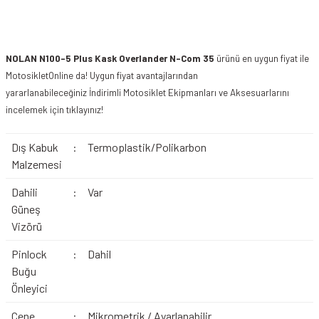
NOLAN N100-5 Plus Kask Overlander N-Com 35
ürünü en uygun fiyat ile
MotosikletOnline da! Uygun fiyat avantajlarından
yararlanabileceğiniz
İndirimli Motosiklet Ekipmanları
ve Aksesuarlarını
incelemek için tıklayınız!
Dış Kabuk
:
Termoplastik/Polikarbon
Malzemesi
Dahili
:
Var
Güneş
Vizörü
Pinlock
:
Dahil
Buğu
Önleyici
Çene
:
Mikrometrik / Ayarlanabilir