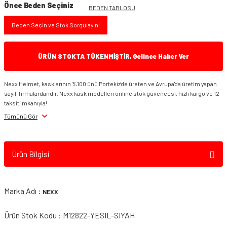
Önce Beden Seçiniz
BEDEN TABLOSU
Beden Seçin ve Stok Sorgulayın!
ÜRÜN STOKTA TÜKENMİŞTİR, Gelince Haber Ver
Nexx Helmet, kasklarının %100 ünü Portekiz'de üreten ve Avrupa'da üretim yapan
sayılı firmalardandır. Nexx kask modelleri online stok güvencesi, hızlı kargo ve 12
taksit imkanıyla!
Tümünü Gör
Ürün Bilgisi
Marka Adı :
NEXX
Ürün Stok Kodu : M12822-YESIL-SIYAH