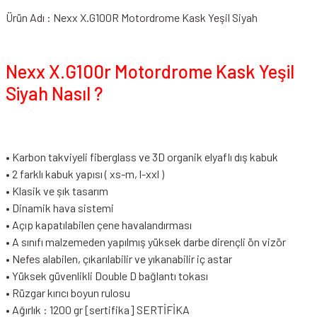
Ürün Adı : Nexx X.G100R Motordrome Kask Yeşil Siyah
Nexx X.G100r Motordrome Kask Yeşil
Siyah Nasıl ?
• Karbon takviyeli fiberglass ve 3D organik elyaflı dış kabuk
• 2 farklı kabuk yapısı ( xs-m, l-xxl )
• Klasik ve şık tasarım
• Dinamik hava sistemi
• Açıp kapatılabilen çene havalandırması
• A sınıfı malzemeden yapılmış yüksek darbe dirençli ön vizör
• Nefes alabilen, çıkarılabilir ve yıkanabilir iç astar
• Yüksek güvenlikli Double D bağlantı tokası
• Rüzgar kırıcı boyun rulosu
• Ağırlık : 1200 gr [sertifika] SERTİFİKA