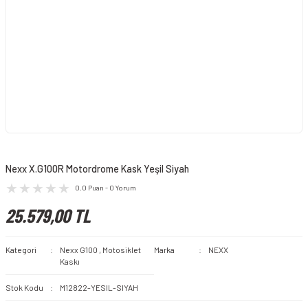
Nexx X.G100R Motordrome Kask Yeşil Siyah
0.0 Puan - 0 Yorum
25.579,00 TL
Kategori
Nexx G100
,
Motosiklet
Marka
NEXX
Kaskı
Stok Kodu
M12822-YESIL-SIYAH