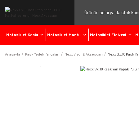
Motosiklet Kaskı
Motosiklet Montu
Motosiklet Eldiveni
M
Anasayfa
Kask Yedek Parçaları
Nexx Vizör & Aksesuarı
Nexx Sx.10 Kask Ya