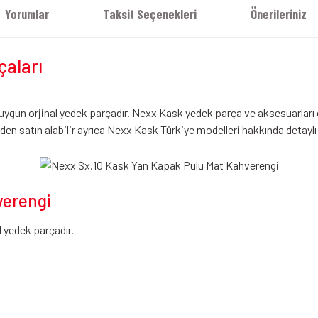
Yorumlar
Taksit Seçenekleri
Önerileriniz
çaları
un orjinal yedek parçadır. Nexx Kask yedek parça ve aksesuarları on
den satın alabilir ayrıca Nexx Kask Türkiye modelleri hakkında detaylı 
verengi
 yedek parçadır.
iz gördüğünüz noktaları öneri formunu kullanarak tarafımıza iletebilirsiniz.
Bu ürüne ilk yorumu siz yapın!