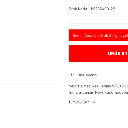
Stok Kodu
M1205400-22
Beden Seçin ve Stok Sorgulayın!
ÜRÜN STO
Hızlı Gönderi
Nexx Helmet, kasklarının %100 ünü 
firmalardandır. Nexx kask modelleri
Tümünü Gör