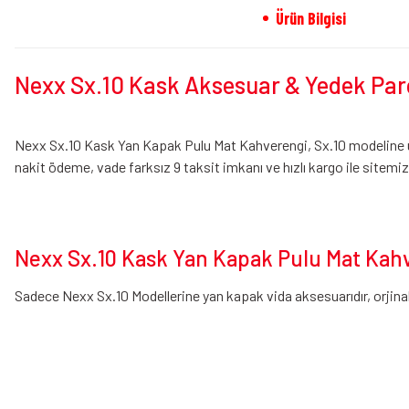
Ürün Bilgisi
Nexx Sx.10 Kask Aksesuar & Yedek Par
Nexx Sx.10 Kask Yan Kapak Pulu Mat Kahverengi, Sx.10 modeline uyg
nakit ödeme, vade farksız 9 taksit imkanı ve hızlı kargo ile sitemiz
Nexx Sx.10 Kask Yan Kapak Pulu Mat Kah
Sadece Nexx Sx.10 Modellerine yan kapak vida aksesuarıdır, orjinal
Bu ürünün fiyat bilgisi, resim, ürün açıklamalarında ve diğer konularda yeters
Görüş ve önerileriniz için teşekkür ederiz.