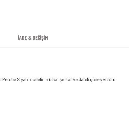
İADE & DEĞİŞİM
.10 Turkuaz Kask
t Pembe Siyah modelinin uzun şeffaf ve dahili güneş vizörü