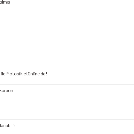
tılmış
ile MotosikletOnline da!
karbon
anabilir