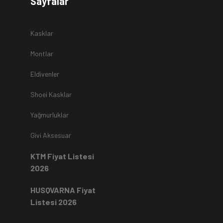
Sayfalar
r.
Kasklar
Montlar
Eldivenler
z
teslim alınmamaktadır.
Shoei Kasklar
Yağmurluklar
Kartı ile yapıldıysa aynı karta iade edilir.
Ücret iadeleri
ilgili
Givi Aksesuar
rde, ekstrenize (+) Taksit yansıtma ve buna benzer tüm
KTM Fiyat Listesi
2026
HUSQVARNA Fiyat
Listesi 2026