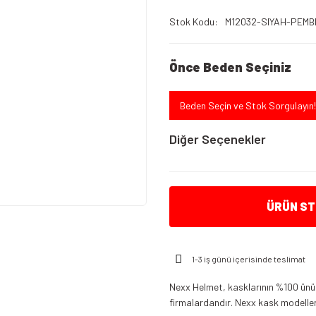
Stok Kodu
M12032-SIYAH-PEMB
Önce Beden Seçiniz
Beden Seçin ve Stok Sorgulayın!
Diğer Seçenekler
ÜRÜN STO
1-3 iş günü içerisinde teslimat
N
Nexx Helmet, kasklarının %100 ünü 
Nexx Sx.10 Kask Siyah Beyaz
firmalardandır. Nexx kask modelleri