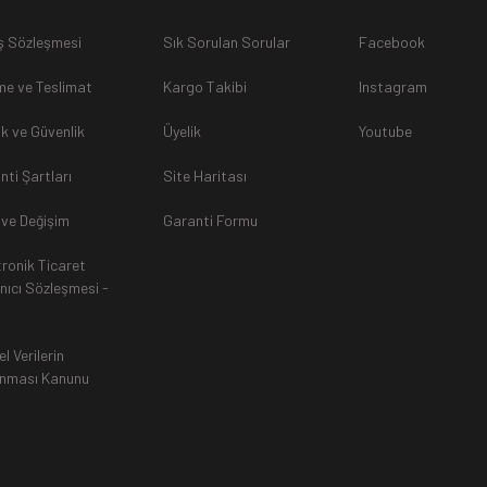
ş Sözleşmesi
Sık Sorulan Sorular
Facebook
sunulamayacağından dolayı
, iade talebiniz kabul edilmeyecekti
e ve Teslimat
Kargo Takibi
Instagram
lik ve Güvenlik
Üyelik
Youtube
nti Şartları
Site Haritası
rak tarafımıza ulaştırılması zorunludur. Aksi halde gönderilerini
 ve Değişim
Garanti Formu
tronik Ticaret
an, siparişiniz Havale ile yapıldıysa aynı Hesaba (IBAN), Kredi 
anıcı Sözleşmesi -
ında ürün bedeli iade edilmektedir. Kredi Kartına yapılan iadele
ttir.
el Verilerin
nması Kanunu