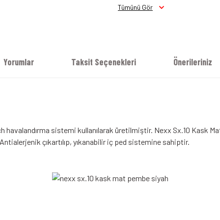
Tümünü Gör
Yorumlar
Taksit Seçenekleri
Önerileriniz
Nexx Sx.10 Siyah Kask
Nexx Sx
h havalandırma sistemi kullanılarak üretilmiştir. Nexx Sx.10 Kask Ma
ialerjenik çıkartılıp, yıkanabilir iç ped sistemine sahiptir.