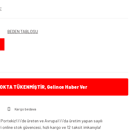
E
BEDEN TABLOSU
KTA TÜKENMİŞTİR, Gelince Haber Ver
Kargo bedava
Nexx Sx.10 Mat Yeşil Kask
exx Sx.10 Kask Mat Siyah
Portekiz\\\'de üreten ve Avrupa\\\'da üretim yapan sayılı
 online stok güvencesi, hızlı kargo ve 12 taksit imkanıyla!