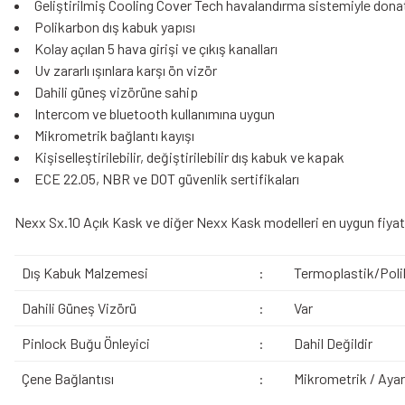
Geliştirilmiş Cooling Cover Tech havalandırma sistemiyle dona
Polikarbon dış kabuk yapısı
Kolay açılan 5 hava girişi ve çıkış kanalları
Uv zararlı ışınlara karşı ön vizör
Dahili güneş vizörüne sahip
Intercom ve bluetooth kullanımına uygun
Mikrometrik bağlantı kayışı
Kişiselleştirilebilir, değiştirilebilir dış kabuk ve kapak
ECE 22.05, NBR ve DOT güvenlik sertifikaları
Nexx Sx.10 Açık Kask ve diğer Nexx Kask modelleri en uygun fiyat 
Dış Kabuk Malzemesi
:
Termoplastik/Poli
Dahili Güneş Vizörü
:
Var
Pinlock Buğu Önleyici
:
Dahil Değildir
Çene Bağlantısı
:
Mikrometrik / Ayarl