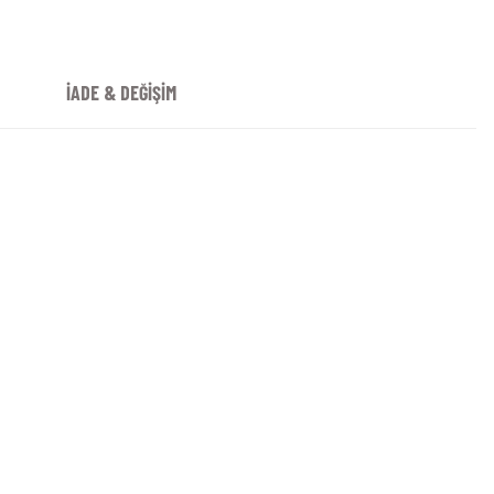
İADE & DEĞİŞİM
.10 Turkuaz Kask