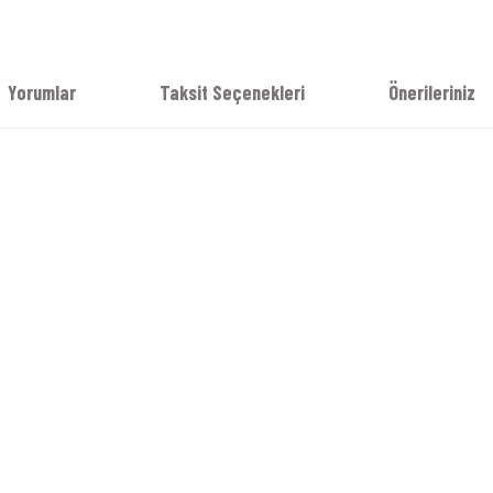
Yorumlar
Taksit Seçenekleri
Önerileriniz
Nexx Sx.10 Siyah Kask
Nexx Sx