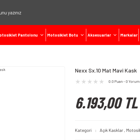
otosiklet Pantolonu
Motosiklet Botu
Aksesuarlar
Markalar
Nexx Sx.10 Mat Mavi Kask
0.0 Puan - 0 Yorum
6.193,00 TL
Kategori
Açık Kasklar
,
Motosik