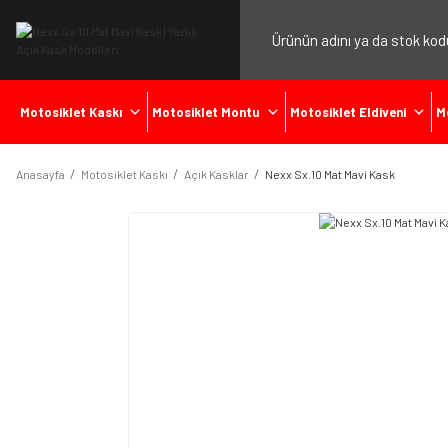
Motosiklet Kaskı
Motosiklet Montu
Motosiklet Eldiveni
M
Anasayfa
Motosiklet Kaskı
Açık Kasklar
Nexx Sx.10 Mat Mavi Kask