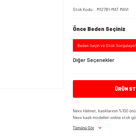
Stok Kodu
M12781-MAT MAVI
Önce Beden Seçiniz
Beden Seçin ve Stok Sorgulayın!
Diğer Seçenekler
ÜRÜN STO
Nexx Helmet, kasklarının %100 ünü 
Nexx kask modelleri online stok güv
N
Nexx Sx.10 Kask Siyah Beyaz
Tümünü Gör