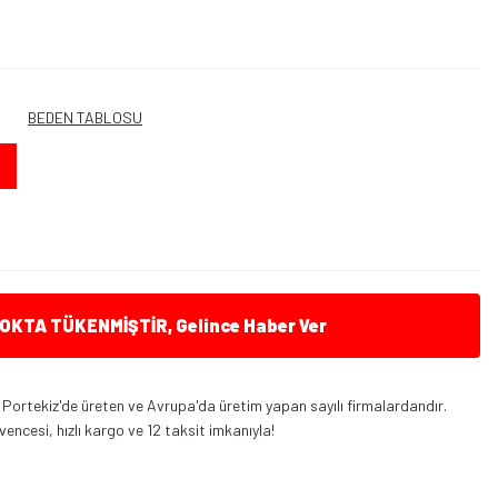
BEDEN TABLOSU
KTA TÜKENMİŞTİR, Gelince Haber Ver
Portekiz'de üreten ve Avrupa'da üretim yapan sayılı firmalardandır.
encesi, hızlı kargo ve 12 taksit imkanıyla!
Nexx Sx.10 Mat Yeşil Kask
exx Sx.10 Kask Mat Siyah