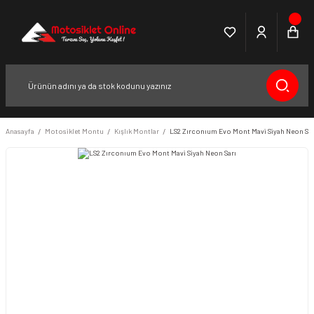
Anasayfa
Motosiklet Montu
Kışlık Montlar
LS2 Zırconıum Evo Mont Mavi Siyah Neon Sar