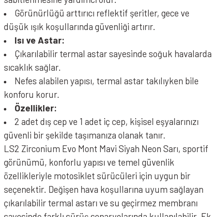
Görünürlüğü arttırıcı reflektif şeritler, gece ve
düşük ışık koşullarında güvenliği artırır.
Isı ve Astar:
Çıkarılabilir termal astar sayesinde soğuk havalarda
sıcaklık sağlar.
Nefes alabilen yapısı, termal astar takılıyken bile
konforu korur.
Özellikler:
2 adet dış cep ve 1 adet iç cep, kişisel eşyalarınızı
güvenli bir şekilde taşımanıza olanak tanır.
LS2 Zirconium Evo Mont Mavi Siyah Neon Sarı, sportif
görünümü, konforlu yapısı ve temel güvenlik
özellikleriyle motosiklet sürücüleri için uygun bir
seçenektir. Değişen hava koşullarına uyum sağlayan
çıkarılabilir termal astarı ve su geçirmez membranı
sayesinde farklı sürüş senaryolarında kullanılabilir. Ek