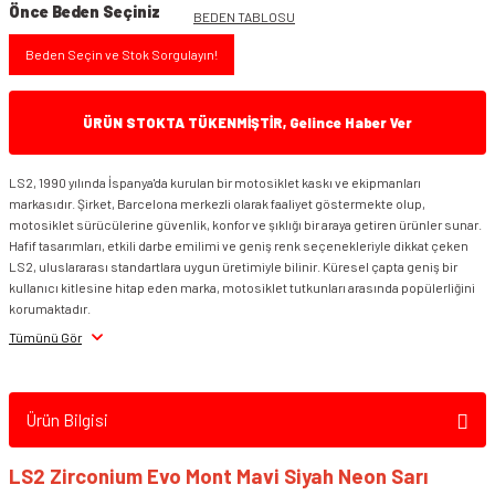
Önce Beden Seçiniz
BEDEN TABLOSU
Beden Seçin ve Stok Sorgulayın!
ÜRÜN STOKTA TÜKENMİŞTİR, Gelince Haber Ver
LS2, 1990 yılında İspanya'da kurulan bir motosiklet kaskı ve ekipmanları
markasıdır. Şirket, Barcelona merkezli olarak faaliyet göstermekte olup,
motosiklet sürücülerine güvenlik, konfor ve şıklığı bir araya getiren ürünler sunar.
Hafif tasarımları, etkili darbe emilimi ve geniş renk seçenekleriyle dikkat çeken
LS2, uluslararası standartlara uygun üretimiyle bilinir. Küresel çapta geniş bir
kullanıcı kitlesine hitap eden marka, motosiklet tutkunları arasında popülerliğini
korumaktadır.
Tümünü Gör
Ürün Bilgisi
LS2 Zirconium Evo Mont Mavi Siyah Neon Sarı