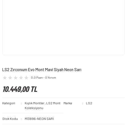
LS2 Zırconıum Evo Mont Mavi Siyah Neon Sarı
0.0 Puan - 0 Yorum
10.449,00 TL
Kategori
Kışlık Montlar
,
LS2 Mont
Marka
LS2
Koleksiyonu
Stok Kodu
M13896-NEON SARI