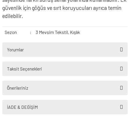
güvenlik için göğüs ve sırt koruyucuları ayrıca temin
edilebilir.
Sezon
:
3 Mevsim Tekstil, Kışlık
Yorumlar
Taksit Seçenekleri
Bu ürüne ilk yorumu siz yapın!
Önerileriniz
Yorum Yaz
Bu ürünün fiyat bilgisi, resim, ürün açıklamalarında ve diğer konularda
yetersiz gördüğünüz noktaları öneri formunu kullanarak tarafımıza
İADE & DEĞİŞİM
iletebilirsiniz.
Görüş ve önerileriniz için teşekkür ederiz.