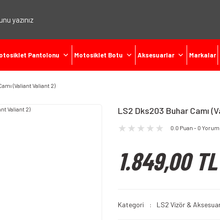
otosiklet Pantolonu
Motosiklet Botu
Aksesuarlar
Markalar
mı (Valiant Valiant 2)
LS2 Dks203 Buhar Camı (Val
0.0 Puan - 0 Yorum
1.849,00 TL
Kategori
LS2 Vizör & Aksesuar