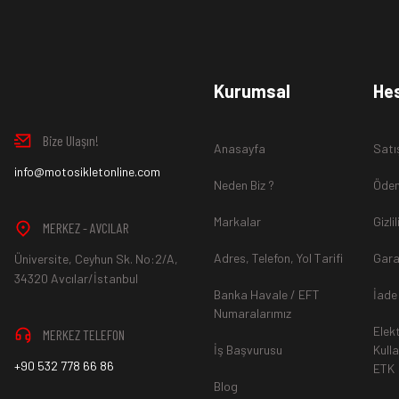
Ürün İadesi Nasıl Sağlanır ?
www.MotosikletOnline.com alışveriş sitesinden almış olduğ
Kurumsal
He
içinde teslim aldığınız şekli ile iade edebilirsiniz.
Bize Ulaşın!
Anasayfa
Satı
Aksi durum söz konusu olduğunda
info@motosikletonline.com
ürün "Yeniden Satışa” 
Neden Biz ?
Ödem
Markalar
Gizli
MERKEZ - AVCILAR
Adres, Telefon, Yol Tarifi
Gara
Üniversite, Ceyhun Sk. No:2/A,
*İade ve Değişim sürecinde ürünlerin
"Gönderici Ödemeli”
ola
34320 Avcılar/İstanbul
Banka Havale / EFT
İade
Numaralarımız
Elek
MERKEZ TELEFON
*
Ürün mağazamıza ulaştıktan sonra gerekli incelemelerin ardınd
İş Başvurusu
Kull
+90 532 778 66 86
ETK
hesaba ya da Kredi Kartına "Beş (5) ile On (10) iş günü” aras
Blog
durumlar ilgili bankanız ile yapılan sözleşme yükümlülüğüne ai