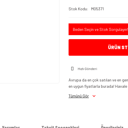
Stok Kodu
M05371
Beden Seçin ve Stok Sorgulayın!
ÜRÜN STO
Hızlı Gönderi
Avrupa da en çok satılan ve en gen
en uygun fiyatlarla burada! Havale in
Tümünü Gör
Yorumlar
Taksit Seçenekleri
Önerileriniz