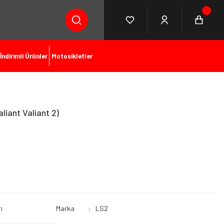
İndirimli Ürünler
Motosikletler
iant Valiant 2)
ı
Marka
LS2