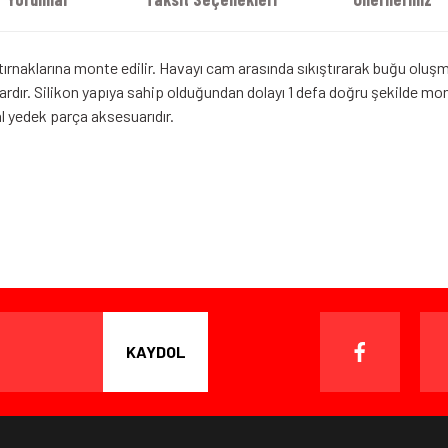
tırnaklarına monte edilir. Havayı cam arasında sıkıştırarak buğu oluş
vardır. Silikon yapıya sahip olduğundan dolayı 1 defa doğru şekilde mont
l yedek parça aksesuarıdır.
iz gördüğünüz noktaları öneri formunu kullanarak tarafımıza iletebilirsiniz.
Bu ürüne ilk yorumu siz yapın!
Yorum Yaz
ışverişten herhangi bir sebeple memnun kalmadığınızda, ürünü or
 gün içinde, kargo ücreti alıcı müşteriye ait olmak kaydıyla ürünü i
KAYDOL