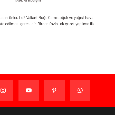
masını önler. Ls2 Valiant Buğu Camı soğuk ve yağışlı hava
e edilmesi gereklidir. Birden fazla tak çıkart yapılırsa ilk
ijinal ambalajında (paketi açılmamış ve kullanılmamış
ade edebilir veya değiştirebilirsiniz.