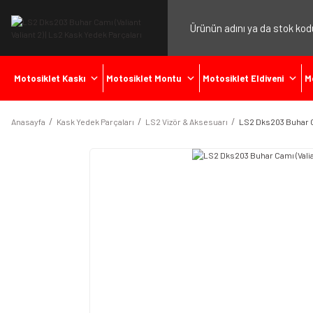
Motosiklet Kaskı
Motosiklet Montu
Motosiklet Eldiveni
M
Anasayfa
Kask Yedek Parçaları
LS2 Vizör & Aksesuarı
LS2 Dks203 Buhar Ca