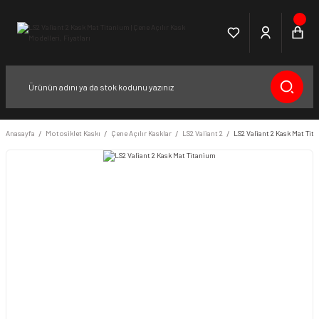
Anasayfa
Motosiklet Kaskı
Çene Açılır Kasklar
LS2 Valiant 2
LS2 Valiant 2 Kask Mat Tit