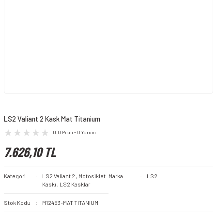
LS2 Valiant 2 Kask Mat Titanium
0.0 Puan - 0 Yorum
7.626,10 TL
Kategori
LS2 Valiant 2
,
Motosiklet
Marka
LS2
Kaskı
,
LS2 Kasklar
Stok Kodu
M12453-MAT TITANIUM