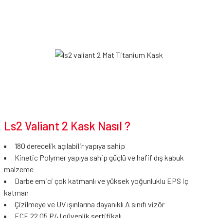
Ls2 Valiant 2 Kask Nasıl ?
180 derecelik açılabilir yapıya sahip
Kinetic Polymer yapıya sahip güçlü ve hafif dış kabuk
malzeme
Darbe emici çok katmanlı ve yüksek yoğunluklu EPS iç
katman
Çizilmeye ve UV ışınlarına dayanıklı A sınıfı vizör
ECE 22.05 P/J güvenlik sertifikalı