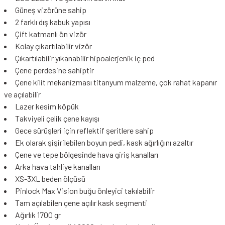
Güneş vizörüne sahip
2 farklı dış kabuk yapısı
Çift katmanlı ön vizör
Kolay çıkartılabilir vizör
Çıkartılabilir yıkanabilir hipoalerjenik iç ped
Çene perdesine sahiptir
Çene kilit mekanizması titanyum malzeme, çok rahat kapanır
ve açılabilir
Lazer kesim köpük
Takviyeli çelik çene kayışı
Gece sürüşleri için reflektif şeritlere sahip
Ek olarak şişirilebilen boyun pedi, kask ağırlığını azaltır
Çene ve tepe bölgesinde hava giriş kanalları
Arka hava tahliye kanalları
XS-3XL beden ölçüsü
Pinlock Max Vision buğu önleyici takılabilir
Tam açılabilen çene açılır kask segmenti
Ağırlık 1700 gr