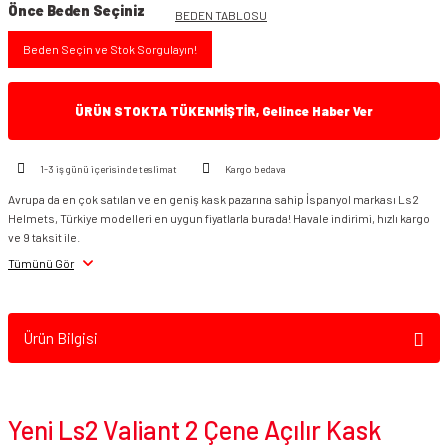
Önce Beden Seçiniz
BEDEN TABLOSU
Beden Seçin ve Stok Sorgulayın!
ÜRÜN STOKTA TÜKENMİŞTİR, Gelince Haber Ver
1-3 iş günü içerisinde teslimat
Kargo bedava
Avrupa da en çok satılan ve en geniş kask pazarına sahip İspanyol markası Ls2
Helmets, Türkiye modelleri en uygun fiyatlarla burada! Havale indirimi, hızlı kargo
ve 9 taksit ile.
Tümünü Gör
Ürün Bilgisi
Yeni Ls2 Valiant 2 Çene Açılır Kask