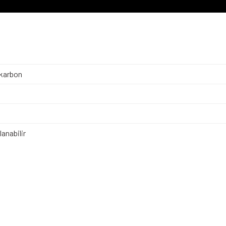
karbon
anabilir
iz gördüğünüz noktaları öneri formunu kullanarak tarafımıza iletebilirsiniz.
Bu ürüne ilk yorumu siz yapın!
Yorum Yaz