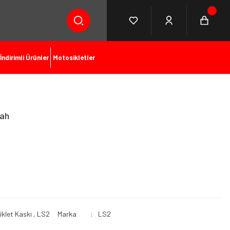
İndirimli Ürünler
Motosikletler
yah
klet Kaskı
,
LS2
Marka
LS2