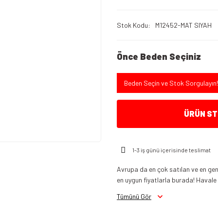
Stok Kodu
M12452-MAT SIYAH
Önce Beden Seçiniz
Beden Seçin ve Stok Sorgulayın!
ÜRÜN STO
1-3 iş günü içerisinde teslimat
Avrupa da en çok satılan ve en gen
en uygun fiyatlarla burada! Havale in
Tümünü Gör