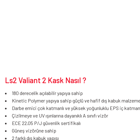
Ls2 Valiant 2 Kask Nasıl ?
180 derecelik açılabilir yapıya sahip
Kinetic Polymer yapıya sahip güçlü ve hafif dış kabuk malzem
Darbe emici çok katmanlı ve yüksek yoğunluklu EPS iç katma
Çizilmeye ve UV ışınlarına dayanıklı A sınıfı vizör
ECE 22.05 P/J güvenlik sertifikalı
Güneş vizörüne sahip
2 farklı dış kabuk yapısı