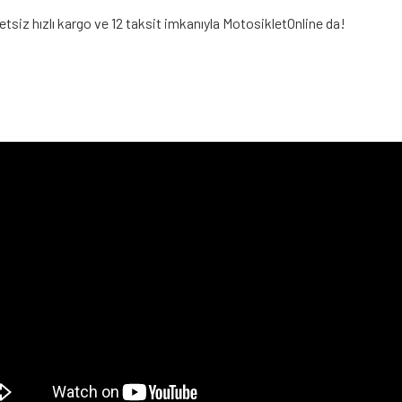
tsiz hızlı kargo ve 12 taksit imkanıyla MotosikletOnline da!