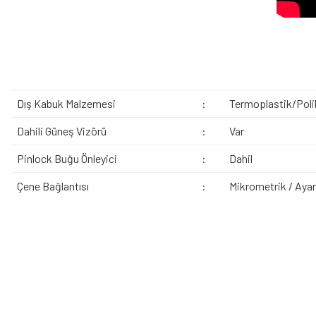
Dış Kabuk Malzemesi
:
Termoplastik/Poli
Dahili Güneş Vizörü
:
Var
Pinlock Buğu Önleyici
:
Dahil
Çene Bağlantısı
:
Mikrometrik / Ayarl
Bu ürünün fiyat bilgisi, resim, ürün açıklamalarında ve diğer konularda yeters
Görüş ve önerileriniz için teşekkür ederiz.
Ürün resmi kalitesiz, bozuk veya görüntülenemiyor.
Bazen işler planlandığı gibi gitmeyebilir…
Ürün açıklamasında eksik bilgiler bulunuyor.