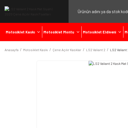
Motosiklet Kaskı
Motosiklet Montu
Motosiklet Eldiveni
M
Anasayfa
Motosiklet Kaskı
Çene Açılır Kasklar
LS2 Valiant 2
LS2 Valiant