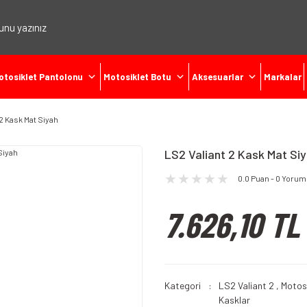
otosiklet Pantolonu
Motosiklet Botu
Aksesuarlar
Markalar
 2 Kask Mat Siyah
LS2 Valiant 2 Kask Mat Si
0.0 Puan - 0 Yorum
7.626,10 TL
Kategori
LS2 Valiant 2
,
Motosi
Kasklar