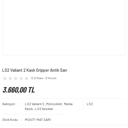
LS2 Valiant 2 Kask Gripper Antik Sarı
0.0 Puan - 0 Yorum
3.660,00 TL
Kategori
LS2 Valiant 2
,
Motosiklet
Marka
LS2
Kaskı
,
LS2 Kasklar
Stok Kodu
M12477-MAT SARI