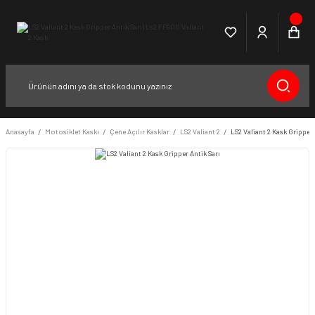
Anasayfa
Motosiklet Kaskı
Çene Açılır Kasklar
LS2 Valiant 2
LS2 Valiant 2 Kask Gripper 