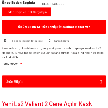
Önce Beden Seçiniz
BEDEN TABLOSU
Beden Seçin ve Stok Sorgulayın!
ÜRÜN STOKTA TÜKENMİŞTİR, Gelince Haber Ver
1-3 iş günü içerisinde teslimat
Kargo bedava
Avrupa da en çok satılan ve en geniş kask pazarına sahip İspanyol markası Ls2
Helmets, Türkiye modelleri en uygun fiyatlarla burada! Havale indirimi, hızlı kargo
ve 9 taksit ile.
Tümünü Gör
Ürün Bilgisi
Yeni Ls2 Valiant 2 Çene Açılır Kask