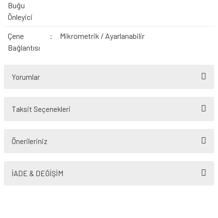
Buğu
Önleyici
Çene
:
Mikrometrik / Ayarlanabilir
Bağlantısı
Yorumlar
Taksit Seçenekleri
Bu ürüne ilk yorumu siz yapın!
Önerileriniz
Yorum Yaz
Bu ürünün fiyat bilgisi, resim, ürün açıklamalarında ve diğer konularda
yetersiz gördüğünüz noktaları öneri formunu kullanarak tarafımıza
İADE & DEĞİŞİM
iletebilirsiniz.
Görüş ve önerileriniz için teşekkür ederiz.
Ürün resmi kalitesiz, bozuk veya görüntülenemiyor.