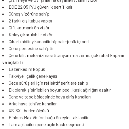
ECE 22.05 P/J güvenlik sertifikalı
Güneş vizörüne sahip
2 farklı dış kabuk yapısı
Çift katmanlı ön vizör
Kolay çıkartılabilir vizör
Çıkartılabilir yıkanabilir hipoalerjenik iç ped
Çene perdesine sahiptir
Çene kilit mekanizması titanyum malzeme, çok rahat kapanır
ve açılabilir
Lazer kesim köpük
Takviyeli çelik çene kayışı
Gece sürüşleri için reflektif şeritlere sahip
Ek olarak şişirilebilen boyun pedi, kask ağırlığını azaltır
Çene ve tepe bölgesinde hava giriş kanalları
Arka hava tahliye kanalları
XS-3XL beden ölçüsü
Pinlock Max Vision buğu önleyici takılabilir
Tam açılabilen çene açılır kask segmenti