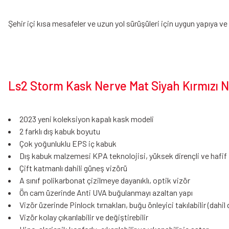
Şehir içi kısa mesafeler ve uzun yol sürüşüleri için uygun yapıya 
Ls2 Storm Kask Nerve Mat Siyah Kırmızı Na
2023 yeni koleksiyon kapalı kask modeli
2 farklı dış kabuk boyutu
Çok yoğunluklu EPS iç kabuk
Dış kabuk malzemesi KPA teknolojisi, yüksek dirençli ve hafif
Çift katmanlı dahili güneş vizörü
A sınıf polikarbonat çizilmeye dayanıklı, optik vizör
Ön cam üzerinde Anti UVA buğulanmayı azaltan yapı
Vizör üzerinde Pinlock tırnakları, buğu önleyici takılabilir (dahil 
Vizör kolay çıkarılabilir ve değiştirebilir