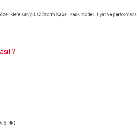
ve özelliklere sahip Ls2 Storm Kapalı Kask modeli, fiyat ve performan
sıl ?
değildir)