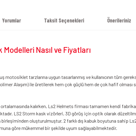
Yorumlar
Taksit Seçenekleri
Önerileriniz
odelleri Nasıl ve Fiyatları
uş motosiklet tarzlarına uygun tasarlanmış ve kullanıcının tüm gereksi
olimer Alaşım) ile üretilerek hem çok güçlü hem de çok hafif olması s
at ortalamasında kalırken, Ls2 Helmets firması tamamen kendi fabrika
ktadır. LS2 Storm kask vizörleri, 3D görüş için optik olarak düzeltil
birleşiminden oluşturulmuştur. 2 farklı dış kabuk boyutuna sahip Ls
formuna göre mükemmel bir şekilde uyum sağlayabilmektedir.