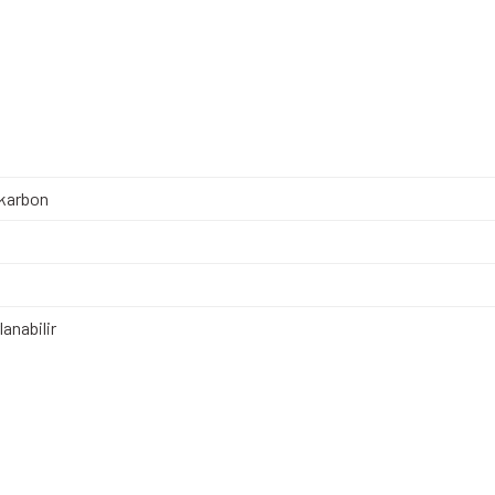
karbon
anabilir
iz gördüğünüz noktaları öneri formunu kullanarak tarafımıza iletebilirsiniz.
Bu ürüne ilk yorumu siz yapın!