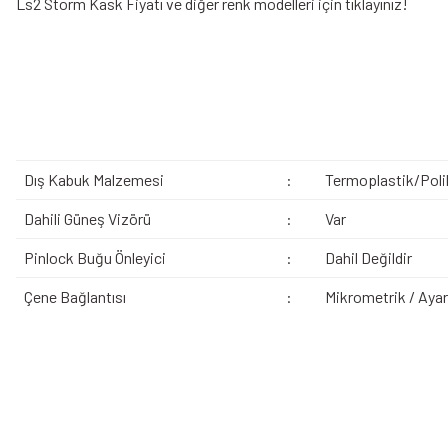
Ls2 Storm Kask Fiyatı
ve diğer renk modelleri için tıklayınız!
Dış Kabuk Malzemesi
:
Termoplastik/Poli
Dahili Güneş Vizörü
:
Var
Pinlock Buğu Önleyici
:
Dahil Değildir
Çene Bağlantısı
:
Mikrometrik / Ayarl
Bu ürünün fiyat bilgisi, resim, ürün açıklamalarında ve diğer konularda yeters
Görüş ve önerileriniz için teşekkür ederiz.
Ürün resmi kalitesiz, bozuk veya görüntülenemiyor.
Bazen işler planlandığı gibi gitmeyebilir…