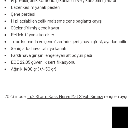
Hipo-alerjenik konforlu, çıkarılabilir ve yıkanabilir iç astar
Lazer kesim yanak pedleri
Çene perdesi
Hızlı açılabilen çelik malzeme çene bağlantı kayışı
Güçlendirilmiş çene kayışı
Reflektif yansıtıcı ekler
Tepe kısmında ve çene üzerinde geniş hava girişi, ayarlanabilir
Geniş arka hava tahliye kanalı
Farklı hava girişini engelleyen alt boyun pedi
ECE 22.05 güvenlik sertifikasyonu
Ağırlık 1400 gr (+/- 50 gr)
2023 model
Ls2 Storm Kask Nerve Mat Siyah Kırmızı
rengi en uygu