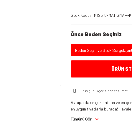
Stok Kodu
M12518-MAT SIYAH-KI
Önce Beden Seçiniz
Beden Seçin ve Stok Sorgulayın!
ÜRÜN STO
1-3 iş günü içerisinde teslimat
Avrupa da en çok satılan ve en gen
en uygun fiyatlarla burada! Havale in
Tümünü Gör