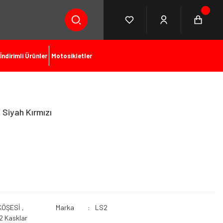
İndirimli Ürünler
Motosikletler
Siyah Kırmızı
KÖŞESİ
,
Marka
LS2
2 Kasklar