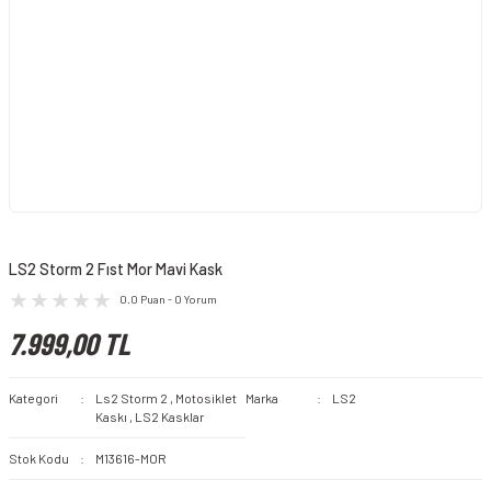
LS2 Storm 2 Fıst Mor Mavi Kask
0.0 Puan - 0 Yorum
7.999,00 TL
Kategori
Ls2 Storm 2
,
Motosiklet
Marka
LS2
Kaskı
,
LS2 Kasklar
Stok Kodu
M13616-MOR