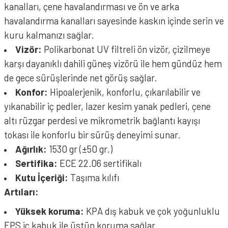
kanalları, çene havalandırması ve ön ve arka
LS2 Storm 2 Dodger Mat Siyah Beyaz Kask
havalandırma kanalları sayesinde kaskın içinde serin ve
kuru kalmanızı sağlar.
Vizör:
Polikarbonat UV filtreli ön vizör, çizilmeye
karşı dayanıklı dahili güneş vizörü ile hem gündüz hem
de gece sürüşlerinde net görüş sağlar.
Konfor:
Hipoalerjenik, konforlu, çıkarılabilir ve
yıkanabilir iç pedler, lazer kesim yanak pedleri, çene
altı rüzgar perdesi ve mikrometrik bağlantı kayışı
tokası ile konforlu bir sürüş deneyimi sunar.
Ağırlık:
1530 gr (±50 gr.)
Sertifika:
ECE 22.06 sertifikalı
Kutu İçeriği:
Taşıma kılıfı
Artıları:
Yüksek koruma:
KPA dış kabuk ve çok yoğunluklu
EPS iç kabuk ile üstün koruma sağlar.