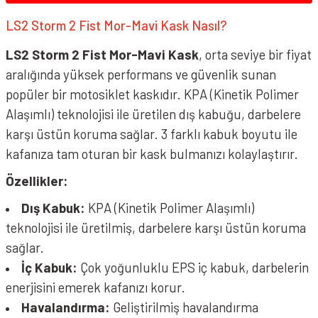
LS2 Storm 2 Fist Mor-Mavi Kask Nasıl?
LS2 Storm 2 Fist Mor-Mavi Kask
, orta seviye bir fiyat
aralığında yüksek performans ve güvenlik sunan
popüler bir motosiklet kaskıdır. KPA (Kinetik Polimer
Alaşımlı) teknolojisi ile üretilen dış kabuğu, darbelere
karşı üstün koruma sağlar. 3 farklı kabuk boyutu ile
LS2 Storm 2 Dodger Mat Siyah Neon Turuncu Kask
kafanıza tam oturan bir kask bulmanızı kolaylaştırır.
Özellikler:
Dış Kabuk:
KPA (Kinetik Polimer Alaşımlı)
teknolojisi ile üretilmiş, darbelere karşı üstün koruma
sağlar.
İç Kabuk:
Çok yoğunluklu EPS iç kabuk, darbelerin
enerjisini emerek kafanızı korur.
Havalandırma:
Geliştirilmiş havalandırma