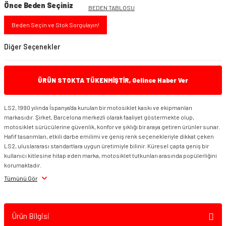
Önce Beden Seçiniz
BEDEN TABLOSU
Beden Seçin ve Stok Sorgulayın!
Diğer Seçenekler
ÜRÜN STOKTA TÜKENMİŞTİR, Gelince Haber Ver
LS2, 1990 yılında İspanya'da kurulan bir motosiklet kaskı ve ekipmanları
markasıdır. Şirket, Barcelona merkezli olarak faaliyet göstermekte olup,
motosiklet sürücülerine güvenlik, konfor ve şıklığı bir araya getiren ürünler sunar.
Hafif tasarımları, etkili darbe emilimi ve geniş renk seçenekleriyle dikkat çeken
LS2, uluslararası standartlara uygun üretimiyle bilinir. Küresel çapta geniş bir
kullanıcı kitlesine hitap eden marka, motosiklet tutkunları arasında popülerliğini
korumaktadır.
LS2 Storm 2 Drop Siyah Sarı Kırmızı Kask
Tümünü Gör
Ürün Bilgisi