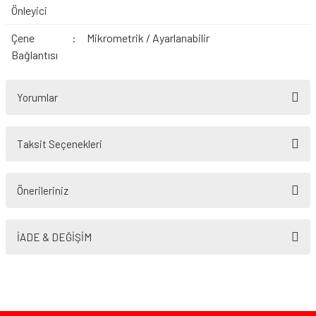
Önleyici
Çene
:
Mikrometrik / Ayarlanabilir
Bağlantısı
Yorumlar
Taksit Seçenekleri
Bu ürüne ilk yorumu siz yapın!
Önerileriniz
Yorum Yaz
Bu ürünün fiyat bilgisi, resim, ürün açıklamalarında ve diğer konularda
yetersiz gördüğünüz noktaları öneri formunu kullanarak tarafımıza
İADE & DEĞİŞİM
iletebilirsiniz.
Görüş ve önerileriniz için teşekkür ederiz.
Ürün resmi kalitesiz, bozuk veya görüntülenemiyor.