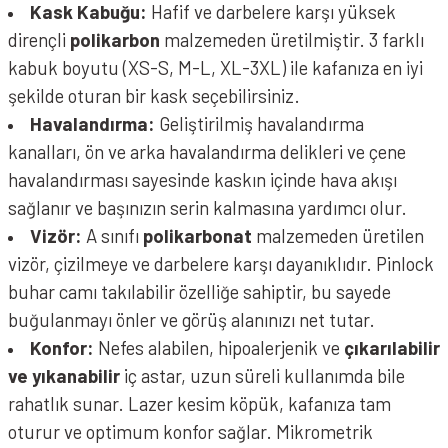
Kask Kabuğu:
Hafif ve darbelere karşı yüksek
dirençli
polikarbon
malzemeden üretilmiştir. 3 farklı
kabuk boyutu (XS-S, M-L, XL-3XL) ile kafanıza en iyi
şekilde oturan bir kask seçebilirsiniz.
Havalandırma:
Geliştirilmiş havalandırma
kanalları, ön ve arka havalandırma delikleri ve çene
havalandırması sayesinde kaskın içinde hava akışı
sağlanır ve başınızın serin kalmasına yardımcı olur.
Vizör:
A sınıfı
polikarbonat
malzemeden üretilen
vizör, çizilmeye ve darbelere karşı dayanıklıdır. Pinlock
buhar camı takılabilir özelliğe sahiptir, bu sayede
buğulanmayı önler ve görüş alanınızı net tutar.
Konfor:
Nefes alabilen, hipoalerjenik ve
çıkarılabilir
ve yıkanabilir
iç astar, uzun süreli kullanımda bile
rahatlık sunar. Lazer kesim köpük, kafanıza tam
oturur ve optimum konfor sağlar. Mikrometrik