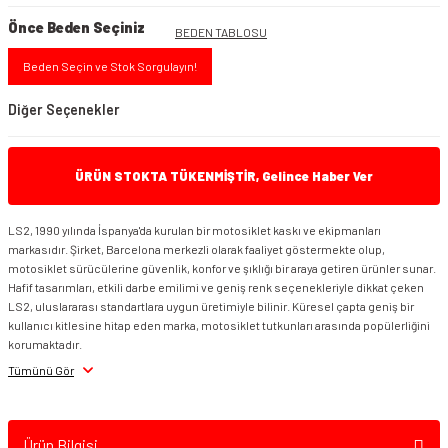
Önce Beden Seçiniz
BEDEN TABLOSU
Beden Seçin ve Stok Sorgulayın!
Diğer Seçenekler
ÜRÜN STOKTA TÜKENMİŞTİR, Gelince Haber Ver
LS2, 1990 yılında İspanya'da kurulan bir motosiklet kaskı ve ekipmanları
markasıdır. Şirket, Barcelona merkezli olarak faaliyet göstermekte olup,
LS2 Rapid 2 Beyaz Kask
motosiklet sürücülerine güvenlik, konfor ve şıklığı bir araya getiren ürünler sunar.
Hafif tasarımları, etkili darbe emilimi ve geniş renk seçenekleriyle dikkat çeken
LS2, uluslararası standartlara uygun üretimiyle bilinir. Küresel çapta geniş bir
kullanıcı kitlesine hitap eden marka, motosiklet tutkunları arasında popülerliğini
LS2 Rapid 2 Extra Beyaz Kırmızı Kask
korumaktadır.
Tümünü Gör
Ürün Bilgisi