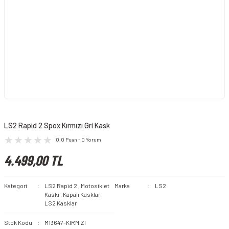
LS2 Rapid 2 Spox Kırmızı Gri Kask
0.0 Puan - 0 Yorum
4.499,00 TL
Kategori
LS2 Rapid 2
,
Motosiklet
Marka
LS2
Kaskı
,
Kapalı Kasklar
,
LS2 Kasklar
Stok Kodu
M13647-KIRMIZI