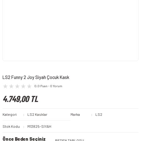
LS2 Funny 2 Joy Siyah Çocuk Kask
0.0 Puan - 0 Yorum
4.749,00 TL
Kategori
LS2 Kasklar
Marka
LS2
Stok Kodu
M13825-SIYAH
Önce Beden Seçiniz
BEDEN TABLOSU