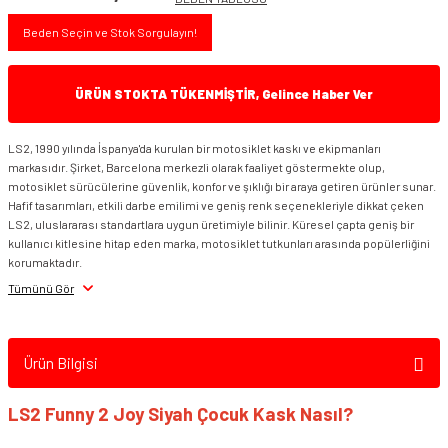
Beden Seçin ve Stok Sorgulayın!
ÜRÜN STOKTA TÜKENMİŞTİR, Gelince Haber Ver
LS2, 1990 yılında İspanya'da kurulan bir motosiklet kaskı ve ekipmanları
markasıdır. Şirket, Barcelona merkezli olarak faaliyet göstermekte olup,
motosiklet sürücülerine güvenlik, konfor ve şıklığı bir araya getiren ürünler sunar.
Hafif tasarımları, etkili darbe emilimi ve geniş renk seçenekleriyle dikkat çeken
LS2, uluslararası standartlara uygun üretimiyle bilinir. Küresel çapta geniş bir
kullanıcı kitlesine hitap eden marka, motosiklet tutkunları arasında popülerliğini
korumaktadır.
Tümünü Gör
Ürün Bilgisi
LS2 Funny 2 Joy Siyah Çocuk Kask Nasıl?