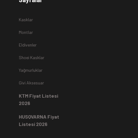
r.
Kasklar
Montlar
Eldivenler
z
teslim alınmamaktadır.
Shoei Kasklar
Yağmurluklar
Kartı ile yapıldıysa aynı karta iade edilir.
Ücret iadeleri
ilgili
Givi Aksesuar
rde, ekstrenize (+) Taksit yansıtma ve buna benzer tüm
KTM Fiyat Listesi
2026
HUSQVARNA Fiyat
Listesi 2026