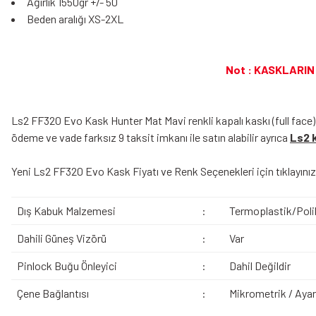
Ağırlık 1550gr +/- 50
Beden aralığı XS-2XL
Not : KASKLARIN
Ls2 FF320 Evo Kask Hunter Mat Mavi renkli kapalı kaskı (full fac
ödeme ve vade farksız 9 taksit imkanı ile satın alabilir ayrıca
Ls2 k
Yeni
Ls2 FF320 Evo Kask Fiyat
ı ve Renk Seçenekleri için tıklayınız
Dış Kabuk Malzemesi
:
Termoplastik/Poli
Dahili Güneş Vizörü
:
Var
Pinlock Buğu Önleyici
:
Dahil Değildir
Çene Bağlantısı
:
Mikrometrik / Ayarl