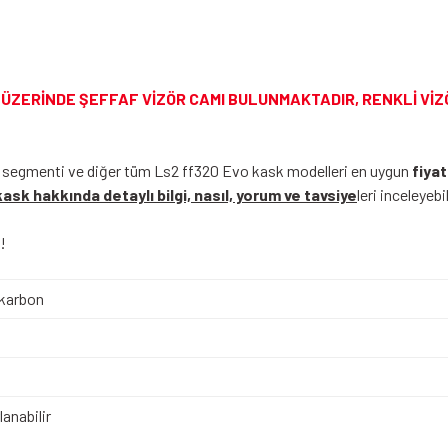
 ÜZERİNDE ŞEFFAF VİZÖR CAMI BULUNMAKTADIR, RENKLİ Vİ
e) segmenti ve diğer tüm Ls2 ff320 Evo kask modelleri en uygun
fiyat
ask hakkında detaylı bilgi, nasıl, yorum ve tavsiye
leri inceleyebi
!
karbon
anabilir