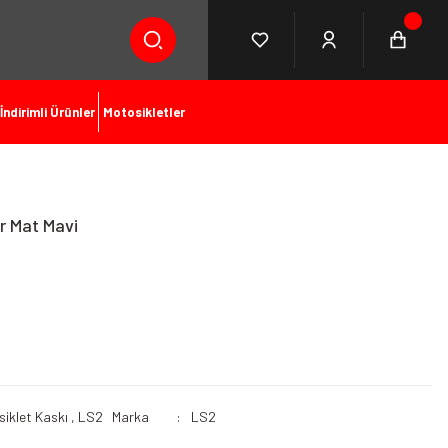
İndirimli Ürünler
Motosikletler
r Mat Mavi
iklet Kaskı
,
LS2
Marka
LS2