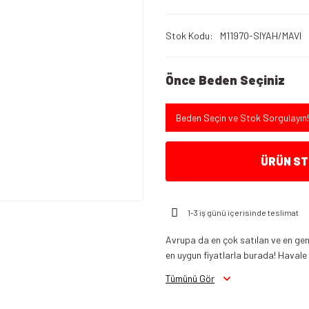
Stok Kodu
M11970-SIYAH/MAVI
Önce Beden Seçiniz
Beden Seçin ve Stok Sorgulayın!
ÜRÜN STO
1-3 iş günü içerisinde teslimat
Avrupa da en çok satılan ve en gen
en uygun fiyatlarla burada! Havale in
Tümünü Gör