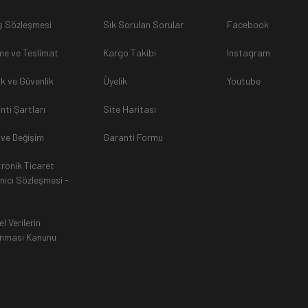
ş Sözleşmesi
Sık Sorulan Sorular
Facebook
sunulamayacağından dolayı
, iade talebiniz kabul edilmeyecekti
e ve Teslimat
Kargo Takibi
Instagram
lik ve Güvenlik
Üyelik
Youtube
nti Şartları
Site Haritası
rak tarafımıza ulaştırılması zorunludur. Aksi halde gönderilerini
 ve Değişim
Garanti Formu
tronik Ticaret
an, siparişiniz Havale ile yapıldıysa aynı Hesaba (IBAN), Kredi 
anıcı Sözleşmesi -
ında ürün bedeli iade edilmektedir. Kredi Kartına yapılan iadele
ttir.
el Verilerin
nması Kanunu