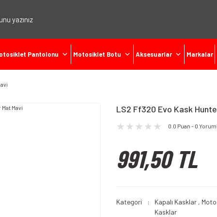
otosiklet Pantolonu
Motosiklet Botu
Aksesuarlar
Markalar
avi
LS2 Ff320 Evo Kask Hunte
0.0 Puan - 0 Yorum
991,50 TL
Kategori
Kapalı Kasklar
,
Motos
Kasklar