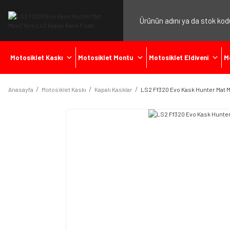
Motosiklet Kaskı
Motosiklet Montu
Motosiklet Eldiveni
M
Anasayfa
Motosiklet Kaskı
Kapalı Kasklar
LS2 Ff320 Evo Kask Hunter Mat M