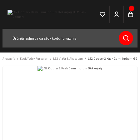
Anasayfa
Kask Yedek Parçaları
LS2 Vizör & Aksesuarı
LS2 Copter 2 Kask Camı Irıdıum Gök