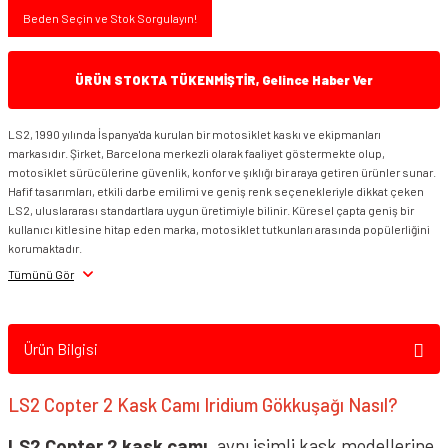
Beden Seçin ve Stok Sorgulayın!
ÜRÜN STOKTA TÜKENMİŞTİR, Gelince Haber Ver
LS2, 1990 yılında İspanya'da kurulan bir motosiklet kaskı ve ekipmanları
markasıdır. Şirket, Barcelona merkezli olarak faaliyet göstermekte olup,
motosiklet sürücülerine güvenlik, konfor ve şıklığı bir araya getiren ürünler sunar.
Hafif tasarımları, etkili darbe emilimi ve geniş renk seçenekleriyle dikkat çeken
LS2, uluslararası standartlara uygun üretimiyle bilinir. Küresel çapta geniş bir
kullanıcı kitlesine hitap eden marka, motosiklet tutkunları arasında popülerliğini
korumaktadır.
Tümünü Gör
Ürün Bilgisi
LS2 Copter 2 Kask Camı Iridium Gökkuşağı Nasıl?
LS2 Copter 2 kask camı
, aynı isimli kask modellerine