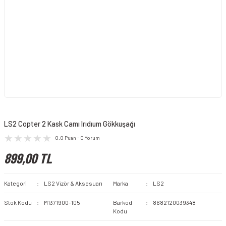
LS2 Copter 2 Kask Camı Irıdıum Gökkuşağı
0.0 Puan - 0 Yorum
899,00 TL
Kategori
LS2 Vizör & Aksesuarı
Marka
LS2
Stok Kodu
M1371900-105
Barkod
8682120039348
Kodu