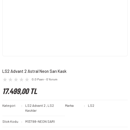
LS2 Advant 2 Astral Neon Sarı Kask
0.0 Puan - 0 Yorum
17.499,00 TL
Kategori
LS2 Advant 2
,
LS2
Marka
LS2
Kasklar
Stok Kodu
M13798-NEON SARI