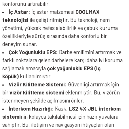
konforunu artırabilir.
İç Astar:
İç astar malzemesi
COOLMAX
teknolojisi
ile geliştirilmiştir. Bu teknoloji, nem
yönetimi, yüksek nefes alabilirlik ve çabuk kuruma
özellikleriyle sürüş sırasında daha konforlu bir
deneyim sunar.
Çok Yoğunluklu EPS:
Darbe emilimini artırmak ve
farklı noktalara gelen darbelere karşı daha iyi koruma
sağlamak amacıyla
çok yoğunluklu EPS (iç
köpük)
kullanılmıştır.
Vizör Kilitleme Sistemi:
Güvenliği artırmak için
bir
vizör kilitleme sistemi
eklenmiştir. Bu, vizörün
istenmeyen şekilde açılmasını önler.
İnterkom Hazırlığı:
Kask,
LS2 4X JBL interkom
sistemi
nin kolayca takılabilmesi için hazır yuvalara
sahiptir. Bu, iletişim ve navigasyon ihtiyaçları olan