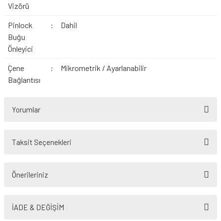
Vizörü
Pinlock
:
Dahil
Buğu
Önleyici
Çene
:
Mikrometrik / Ayarlanabilir
Bağlantısı
Yorumlar
Taksit Seçenekleri
Bu ürüne ilk yorumu siz yapın!
Önerileriniz
Yorum Yaz
Bu ürünün fiyat bilgisi, resim, ürün açıklamalarında ve diğer konularda
yetersiz gördüğünüz noktaları öneri formunu kullanarak tarafımıza
İADE & DEĞİŞİM
iletebilirsiniz.