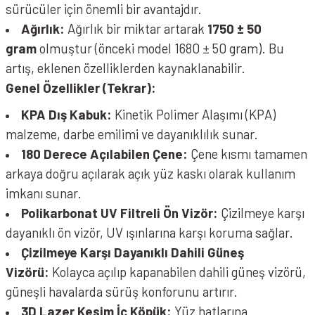
sürücüler için önemli bir avantajdır.
Ağırlık:
Ağırlık bir miktar artarak
1750 ± 50
gram
olmuştur (önceki model 1680 ± 50 gram). Bu
artış, eklenen özelliklerden kaynaklanabilir.
Genel Özellikler (Tekrar):
KPA Dış Kabuk:
Kinetik Polimer Alaşımı (KPA)
malzeme, darbe emilimi ve dayanıklılık sunar.
180 Derece Açılabilen Çene:
Çene kısmı tamamen
arkaya doğru açılarak açık yüz kaskı olarak kullanım
imkanı sunar.
Polikarbonat UV Filtreli Ön Vizör:
Çizilmeye karşı
dayanıklı ön vizör, UV ışınlarına karşı koruma sağlar.
Çizilmeye Karşı Dayanıklı Dahili Güneş
Vizörü:
Kolayca açılıp kapanabilen dahili güneş vizörü,
güneşli havalarda sürüş konforunu artırır.
3D Lazer Kesim İç Köpük:
Yüz hatlarına