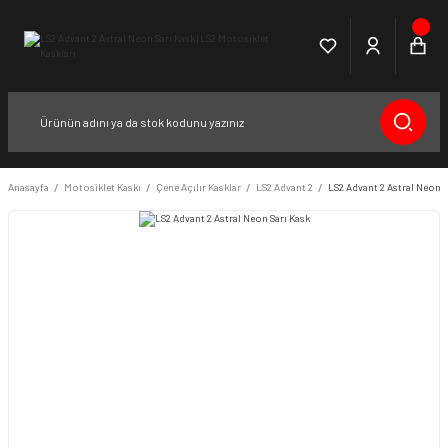
Anasayfa
Motosiklet Kaskı
Çene Açılır Kasklar
LS2 Advant 2
LS2 Advant 2 Astral Neon S