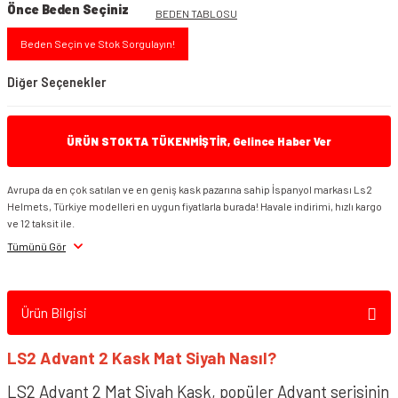
Önce Beden Seçiniz
BEDEN TABLOSU
Beden Seçin ve Stok Sorgulayın!
Diğer Seçenekler
ÜRÜN STOKTA TÜKENMİŞTİR, Gelince Haber Ver
Avrupa da en çok satılan ve en geniş kask pazarına sahip İspanyol markası Ls2
Helmets, Türkiye modelleri en uygun fiyatlarla burada! Havale indirimi, hızlı kargo
LS2 Advant 2 Siyah Kask
ve 12 taksit ile.
Tümünü Gör
Ürün Bilgisi
LS2 Advant 2 Kask Mat Siyah Nasıl?
LS2 Advant 2 Mat Siyah Kask, popüler Advant serisinin