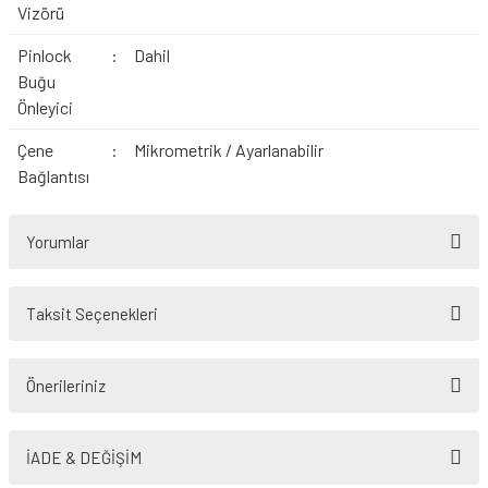
Vizörü
Pinlock
:
Dahil
Buğu
Önleyici
Çene
:
Mikrometrik / Ayarlanabilir
Bağlantısı
Yorumlar
Taksit Seçenekleri
Bu ürüne ilk yorumu siz yapın!
Önerileriniz
Yorum Yaz
Bu ürünün fiyat bilgisi, resim, ürün açıklamalarında ve diğer konularda
yetersiz gördüğünüz noktaları öneri formunu kullanarak tarafımıza
İADE & DEĞİŞİM
iletebilirsiniz.