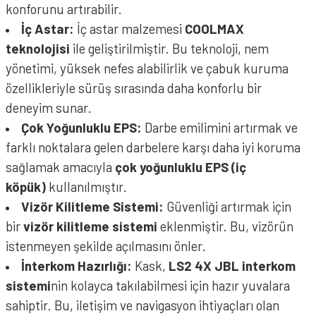
konforunu artırabilir.
İç Astar:
İç astar malzemesi
COOLMAX
teknolojisi
ile geliştirilmiştir. Bu teknoloji, nem
yönetimi, yüksek nefes alabilirlik ve çabuk kuruma
özellikleriyle sürüş sırasında daha konforlu bir
deneyim sunar.
Çok Yoğunluklu EPS:
Darbe emilimini artırmak ve
farklı noktalara gelen darbelere karşı daha iyi koruma
sağlamak amacıyla
çok yoğunluklu EPS (iç
köpük)
kullanılmıştır.
Vizör Kilitleme Sistemi:
Güvenliği artırmak için
bir
vizör kilitleme sistemi
eklenmiştir. Bu, vizörün
istenmeyen şekilde açılmasını önler.
İnterkom Hazırlığı:
Kask,
LS2 4X JBL interkom
sistemi
nin kolayca takılabilmesi için hazır yuvalara
sahiptir. Bu, iletişim ve navigasyon ihtiyaçları olan