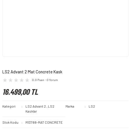
LS2 Advant 2 Mat Concrete Kask
0.0 Puan - 0 Yorum
16.499,00 TL
Kategori
LS2 Advant 2
,
LS2
Marka
LS2
Kasklar
Stok Kodu
M13788-MAT CONCRETE