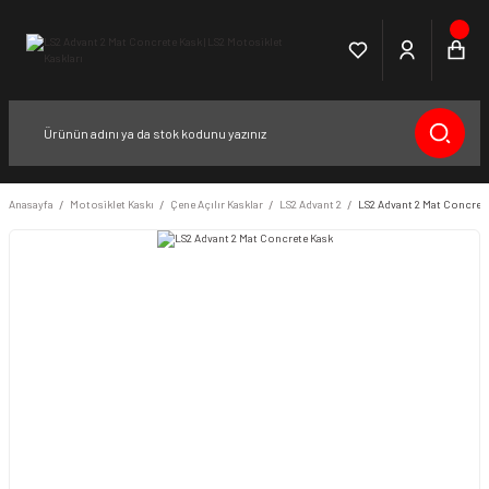
Anasayfa
Motosiklet Kaskı
Çene Açılır Kasklar
LS2 Advant 2
LS2 Advant 2 Mat Concret