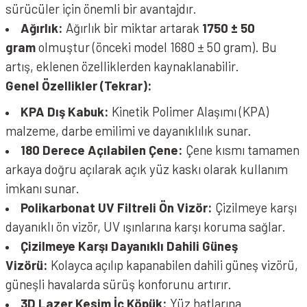
sürücüler için önemli bir avantajdır.
Ağırlık:
Ağırlık bir miktar artarak
1750 ± 50
gram
olmuştur (önceki model 1680 ± 50 gram). Bu
artış, eklenen özelliklerden kaynaklanabilir.
Genel Özellikler (Tekrar):
KPA Dış Kabuk:
Kinetik Polimer Alaşımı (KPA)
malzeme, darbe emilimi ve dayanıklılık sunar.
180 Derece Açılabilen Çene:
Çene kısmı tamamen
arkaya doğru açılarak açık yüz kaskı olarak kullanım
imkanı sunar.
Polikarbonat UV Filtreli Ön Vizör:
Çizilmeye karşı
dayanıklı ön vizör, UV ışınlarına karşı koruma sağlar.
Çizilmeye Karşı Dayanıklı Dahili Güneş
Vizörü:
Kolayca açılıp kapanabilen dahili güneş vizörü,
güneşli havalarda sürüş konforunu artırır.
3D Lazer Kesim İç Köpük:
Yüz hatlarına