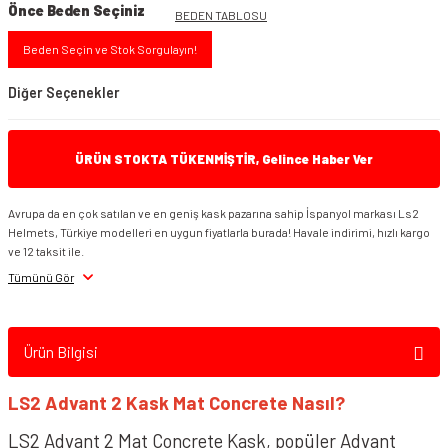
Önce Beden Seçiniz
BEDEN TABLOSU
Beden Seçin ve Stok Sorgulayın!
Diğer Seçenekler
ÜRÜN STOKTA TÜKENMİŞTİR, Gelince Haber Ver
Avrupa da en çok satılan ve en geniş kask pazarına sahip İspanyol markası Ls2
Helmets, Türkiye modelleri en uygun fiyatlarla burada! Havale indirimi, hızlı kargo
LS2 Advant 2 Siyah Kask
ve 12 taksit ile.
Tümünü Gör
Ürün Bilgisi
LS2 Advant 2 Kask Mat Concrete Nasıl?
LS2 Advant 2 Mat Concrete Kask, popüler Advant