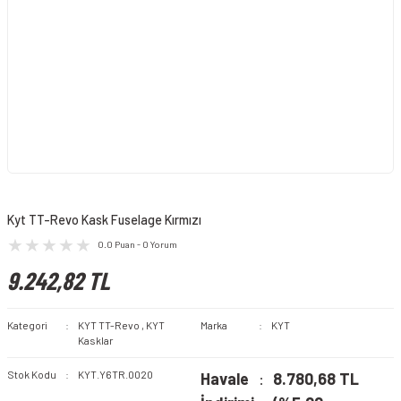
Kyt TT-Revo Kask Fuselage Kırmızı
0.0 Puan - 0 Yorum
9.242,82 TL
Kategori
KYT TT-Revo
,
KYT
Marka
KYT
Kasklar
Stok Kodu
KYT.Y6TR.0020
Havale
8.780,68 TL