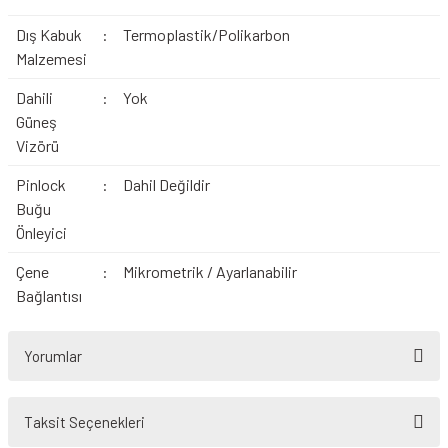
Dış Kabuk
:
Termoplastik/Polikarbon
Malzemesi
Dahili
:
Yok
Güneş
Vizörü
Pinlock
:
Dahil Değildir
Buğu
Önleyici
Çene
:
Mikrometrik / Ayarlanabilir
Bağlantısı
Yorumlar
Taksit Seçenekleri
Bu ürüne ilk yorumu siz yapın!