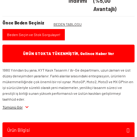
İndirimi
(%5,00
Avantajlı)
Önce Beden Seçiniz
BEDEN TABLOSU
Beden Seçin ve Stok Sorgulayın!
ÜRÜN STOKTA TÜKENMİŞTİR, Gelince Haber Ver
1980 Yılından bu yana, KYT Kask Tasarım / Ar-Ge departmanı, uzun zaman ve üst
düzey deneyimden yararlanır. Farklı alanlar arasındaki entegrasyon, ürünlerin
mükemmelliğinde çok önemli bir rol oynar. MotoGP, Moto2, Moto3 ve MX GP'nin en
iyi sürücüleriyle sürekli olarak yeni malzemeler, yenilikçi tasarım süreci ve
prestijli iş birliği sunan yüksek performanslı ve üstün kaskları geliştirmeyi
taahhüd eder.
Tümünü Gör
Ürün Bilgisi