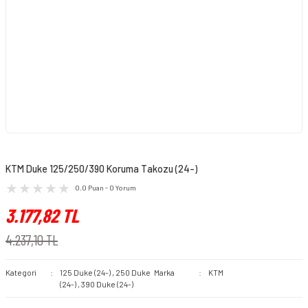
KTM Duke 125/250/390 Koruma Takozu (24-)
0.0 Puan - 0 Yorum
3.177,82 TL
4.237,10 TL
Kategori
125 Duke (24-)
,
250 Duke
Marka
KTM
(24-)
,
390 Duke (24-)