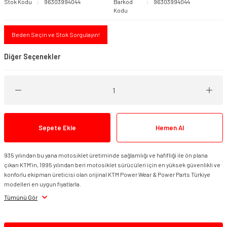
Stok Kodu
96303994044
Barkod
96303994044
Kodu
Beden Seçin ve Stok Sorgulayın!
Diğer Seçenekler
Sepete Ekle
Hemen Al
935 yılından bu yana motosiklet üretiminde sağlamlığı ve hafifliği ile ön plana
çıkan KTM’in, 1995 yılından beri motosiklet sürücüleri için en yüksek güvenlikli ve
konforlu ekipman üreticisi olan orijinal KTM Power Wear & Power Parts Türkiye
modelleri en uygun fiyatlarla.
Tümünü Gör
Puig 21918N R19 KTM 125/250/390 (24-) Koruma Takozu