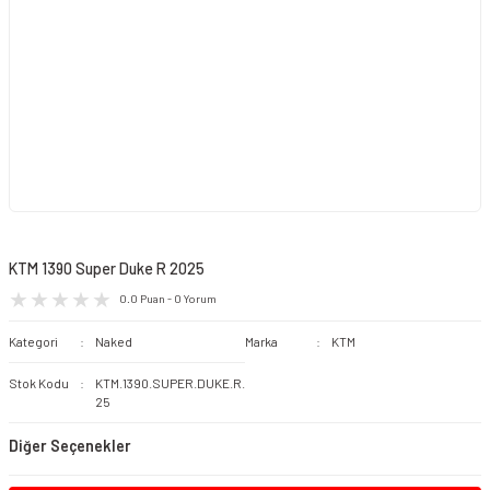
KTM 1390 Super Duke R 2025
0.0 Puan - 0 Yorum
Kategori
Naked
Marka
KTM
Stok Kodu
KTM.1390.SUPER.DUKE.R.
25
Diğer Seçenekler