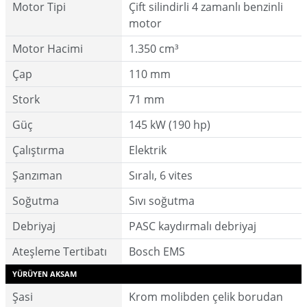
Motor Tipi
Çift silindirli 4 zamanlı benzinli
motor
Motor Hacimi
1.350 cm³
Çap
110 mm
Stork
71 mm
Güç
145 kW (190 hp)
Çalıştırma
Elektrik
Şanzıman
Sıralı, 6 vites
Soğutma
Sıvı soğutma
Debriyaj
PASC kaydırmalı debriyaj
Ateşleme Tertibatı
Bosch EMS
YÜRÜYEN AKSAM
Şasi
Krom molibden çelik borudan