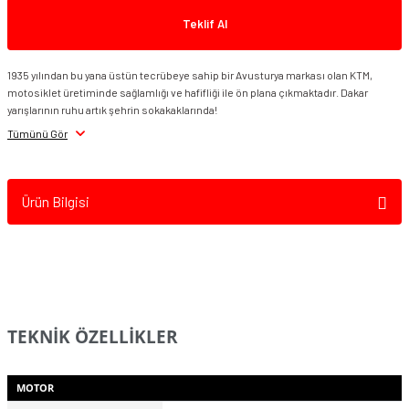
Teklif Al
1935 yılından bu yana üstün tecrübeye sahip bir Avusturya markası olan KTM,
KTM 125 Duke 2024
KTM 390 Duke 2024
KTM 250 Duke 2024
motosiklet üretiminde sağlamlığı ve hafifliği ile ön plana çıkmaktadır. Dakar
yarışlarının ruhu artık şehrin sokakaklarında!
Tümünü Gör
Ürün Bilgisi
TEKNİK ÖZELLİKLER
MOTOR