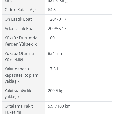
Zincir
525 X-Ring
Gidon Kafası Açısı
64.8°
Ön Lastik Ebat
120/70 17
Arka Lastik Ebat
200/55 17
Yüksüz Durumda
160
Yerden Yükseklik
Yüksüz Oturma
834 mm
Yüksekliği
Yakıt deposu
17.5 l
kapasitesi toplam
yaklaşık
Yakıtsız ağırlık
200.5 kg
yaklaşık
Ortalama Yakıt
5.9 l/100 km
Tüketimi