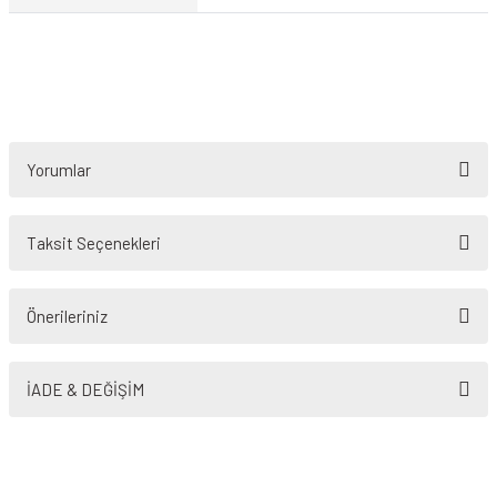
Yorumlar
Taksit Seçenekleri
Bu ürüne ilk yorumu siz yapın!
Önerileriniz
Yorum Yaz
Bu ürünün fiyat bilgisi, resim, ürün açıklamalarında ve diğer konularda
yetersiz gördüğünüz noktaları öneri formunu kullanarak tarafımıza
İADE & DEĞİŞİM
iletebilirsiniz.
Görüş ve önerileriniz için teşekkür ederiz.
Ürün resmi kalitesiz, bozuk veya görüntülenemiyor.