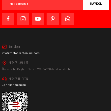
KAYDOL
Bize Ulaşın!
info@motosikletonline.com
MERKEZ - AVCILAR
Üniversite, Ceyhun Sk. No:2/A, 34320 Avcılar/İstanbul
MERKEZ TELEFON
+90 532 778 66 86