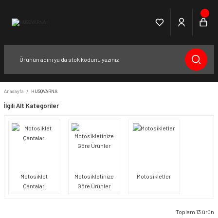
Anasayfa
HUSQVARNA
İlgili Alt Kategoriler
Motosiklet
Motosikletinize
Motosikletler
Çantaları
Göre Ürünler
Toplam 13 ürün