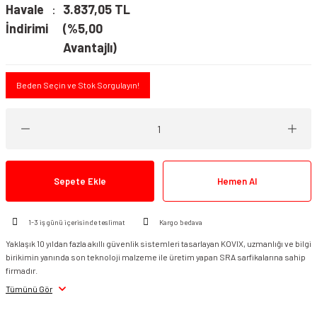
Havale
3.837,05 TL
İndirimi
(%5,00
Avantajlı)
Beden Seçin ve Stok Sorgulayın!
Sepete Ekle
Hemen Al
1-3 iş günü içerisinde teslimat
Kargo bedava
Yaklaşık 10 yıldan fazla akıllı güvenlik sistemleri tasarlayan KOVIX, uzmanlığı ve bilgi
birikimin yanında son teknoloji malzeme ile üretim yapan SRA sarfikalarına sahip
firmadır.
Tümünü Gör