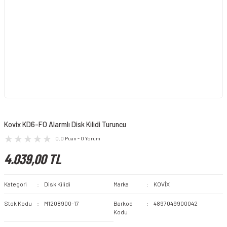
Kovix KD6-FO Alarmlı Disk Kilidi Turuncu
0.0 Puan - 0 Yorum
4.039,00 TL
Kategori
Disk Kilidi
Marka
KOVİX
Stok Kodu
M1208900-17
Barkod
4897049900042
Kodu