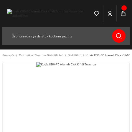
Anasayfa
Motosiklet Zincir ve Disk Kilitleri
Disk Kilidi
Kovix KD6-FO Alarmlı Disk Kilidi 