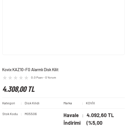
Kovix KAZ10-FG Alarmlı Disk Kilit
0.0 Puan - 0 Yorum
4.308,00 TL
Kategori
Disk Kilidi
Marka
KOVİX
Stok Kodu
M05506
Havale
4.092,60 TL
İndirimi
(%5,00