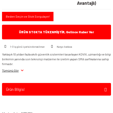
Avantajlı)
Beden Seçin ve Stok Sorgulayın!
ÜRÜN STOKTA TÜKENMİŞTİR, Gelince Haber Ver
1-3 iş günü içerisinde teslimat
Kargo bedava
Yaklaşık 10 yıldan fazla akıllı güvenlik sistemleri tasarlayan KOVIX, uzmanlığı ve bilgi
birikimin yanında son teknoloji malzeme ile üretim yapan SRA sarfikalarına sahip
firmadır.
Tümünü Gör
Ürün Bilgisi