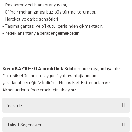
- Paslanmaz çelik anahtar yuvası,
- Silindir mekanizması buz püskürtme koruması,
- Hareket ve darbe sensörleri,
- Taşıma çantası ve pil kutu içerisinden çıkmaktadır,
- Yedek anahtarıyla beraber gelmektedir.
Kovix KAZ10-FG Alarmlı Disk Kilidi
ürünü en uygun fiyat ile
MotosikletOnline da! Uygun fiyat avantajlarından
yararlanabileceğiniz
İndirimli Motosiklet Ekipmanları
ve
Aksesuarlarını incelemek için tıklayınız!
Yorumlar
Taksit Seçenekleri
Bu ürüne ilk yorumu siz yapın!