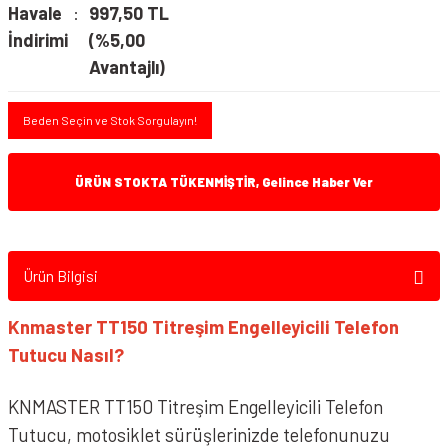
Havale
997,50 TL
İndirimi
(%5,00
Avantajlı)
Beden Seçin ve Stok Sorgulayın!
ÜRÜN STOKTA TÜKENMİŞTİR, Gelince Haber Ver
Ürün Bilgisi
Knmaster TT150 Titreşim Engelleyicili Telefon
Tutucu Nasıl?
KNMASTER TT150 Titreşim Engelleyicili Telefon
Tutucu, motosiklet sürüşlerinizde telefonunuzu