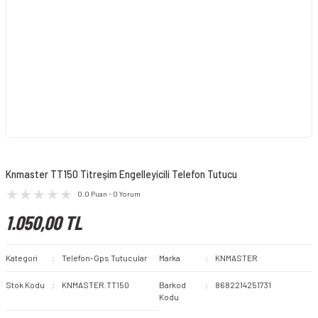
Knmaster TT150 Titreşim Engelleyicili Telefon Tutucu
0.0 Puan - 0 Yorum
1.050,00 TL
Kategori
Telefon-Gps Tutucular
Marka
KNMASTER
Stok Kodu
KNMASTER.TT150
Barkod
8682214251731
Kodu