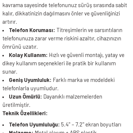
kavrama sayesinde telefonunuz sürüş sırasında sabit
kalır, dikkatinizin dağılmasını önler ve güvenliğinizi
artırır.
Telefon Koruması:
Titreşimlerin ve sarsıntıların
telefonunuza zarar verme riskini azaltır, cihazınızın
ömrünü uzatır.
Kolay Kullanım:
Hızlı ve güvenli montajı, yatay ve
dikey kullanım seçenekleri ile pratik bir kullanım
sunar.
Geniş Uyumluluk:
Farklı marka ve modeldeki
telefonlarla uyumludur.
Uzun Ömürlü:
Dayanıklı malzemelerden
üretilmiştir.
Teknik Özellikleri:
Telefon Uyumluluğu:
5.4'' – 7.2'' ekran boyutları
Malzeme:
Metal alaşım + ABS plastik