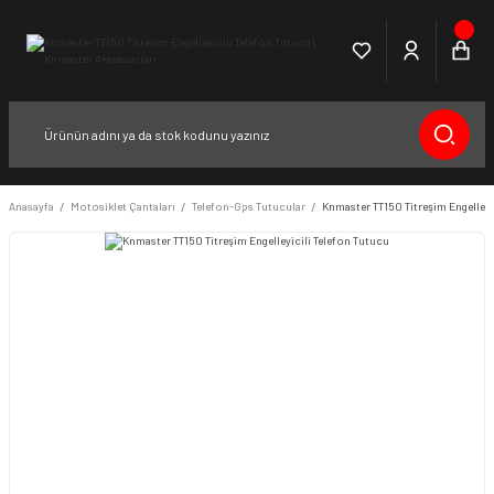
Anasayfa
Motosiklet Çantaları
Telefon-Gps Tutucular
Knmaster TT150 Titreşim Engelleyi