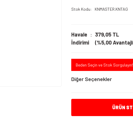
Stok Kodu
KNMASTER.KNTAG
Havale
379,05 TL
İndirimi
(%5,00 Avantajlı
Beden Seçin ve Stok Sorgulayın!
Diğer Seçenekler
ÜRÜN STO