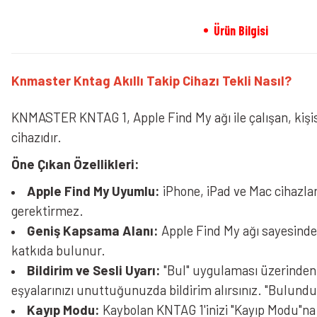
Ürün Bilgisi
Knmaster Kntag Akıllı Takip Cihazı Tekli Nasıl?
KNMASTER KNTAG 1, Apple Find My ağı ile çalışan, kişisel
cihazıdır.
Öne Çıkan Özellikleri:
Apple Find My Uyumlu:
iPhone, iPad ve Mac cihazlar
gerektirmez.
Geniş Kapsama Alanı:
Apple Find My ağı sayesinde 
katkıda bulunur.
Bildirim ve Sesli Uyarı:
"Bul" uygulaması üzerinden ci
eşyalarınızı unuttuğunuzda bildirim alırsınız. "Bulunduğ
Kayıp Modu:
Kaybolan KNTAG 1'inizi "Kayıp Modu"na ala