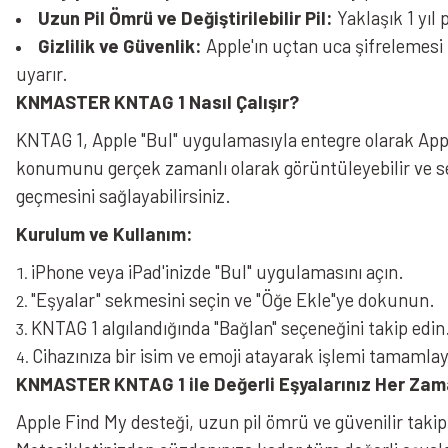
Uzun Pil Ömrü ve Değiştirilebilir Pil:
Yaklaşık 1 yıl 
Gizlilik ve Güvenlik:
Apple'ın uçtan uca şifrelemesi i
uyarır.
KNMASTER KNTAG 1 Nasıl Çalışır?
KNTAG 1, Apple "Bul" uygulamasıyla entegre olarak Appl
konumunu gerçek zamanlı olarak görüntüleyebilir ve ses
geçmesini sağlayabilirsiniz.
Kurulum ve Kullanım:
iPhone veya iPad'inizde "Bul" uygulamasını açın.
"Eşyalar" sekmesini seçin ve "Öğe Ekle"ye dokunun.
KNTAG 1 algılandığında "Bağlan" seçeneğini takip edin
Cihazınıza bir isim ve emoji atayarak işlemi tamamlay
KNMASTER KNTAG 1 ile Değerli Eşyalarınız Her Za
Apple Find My desteği, uzun pil ömrü ve güvenilir takip