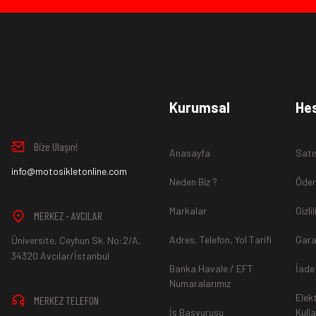
Ürün İadesi Nasıl Sağlanır ?
www.MotosikletOnline.com alışveriş sitesinden almış olduğ
Kurumsal
He
içinde teslim aldığınız şekli ile iade edebilirsiniz.
Bize Ulaşın!
Anasayfa
Satı
Aksi durum söz konusu olduğunda
info@motosikletonline.com
ürün "Yeniden Satışa” 
Neden Biz ?
Ödem
Markalar
Gizli
MERKEZ - AVCILAR
Adres, Telefon, Yol Tarifi
Gara
Üniversite, Ceyhun Sk. No:2/A,
*İade ve Değişim sürecinde ürünlerin
"Gönderici Ödemeli”
ola
34320 Avcılar/İstanbul
Banka Havale / EFT
İade
Numaralarımız
Elek
MERKEZ TELEFON
*
Ürün mağazamıza ulaştıktan sonra gerekli incelemelerin ardınd
İş Başvurusu
Kull