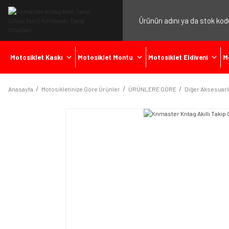
Motosiklet Kaskı
Motosiklet Montu
Motosiklet Eldiveni
M
Anasayfa
Motosikletinize Göre Ürünler
ÜRÜNLERE GÖRE
Diğer Aksesuarl