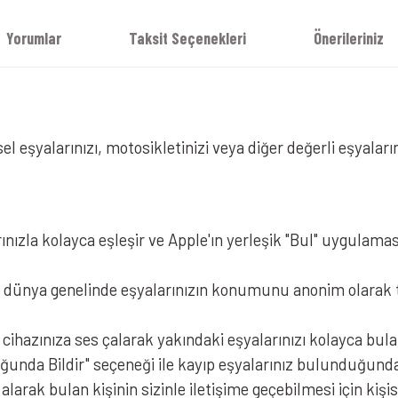
Yorumlar
Taksit Seçenekleri
Önerileriniz
Knmaster Kntag 1C Ultra İnce Akıllı
 eşyalarınızı, motosikletinizi veya diğer değerli eşyaların
ınızla kolayca eşleşir ve Apple'ın yerleşik "Bul" uygulama
dünya genelinde eşyalarınızın konumunu anonim olarak tak
hazınıza ses çalarak yakındaki eşyalarınızı kolayca bulabil
unda Bildir" seçeneği ile kayıp eşyalarınız bulunduğunda a
rak bulan kişinin sizinle iletişime geçebilmesi için kişisel