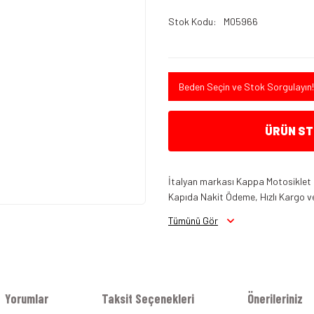
Stok Kodu
M05966
Beden Seçin ve Stok Sorgulayın!
ÜRÜN STO
İtalyan markası Kappa Motosiklet 
Kapıda Nakit Ödeme, Hızlı Kargo ve
Tümünü Gör
Yorumlar
Taksit Seçenekleri
Önerileriniz