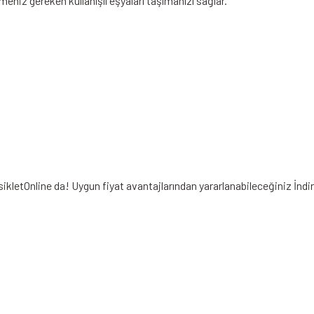
şmeniz gereken kullanışlı eşyaları taşımanızı sağlar.
sikletOnline da! Uygun fiyat avantajlarından yararlanabileceğiniz
İndi