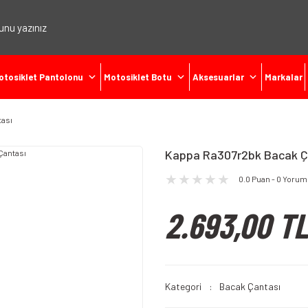
otosiklet Pantolonu
Motosiklet Botu
Aksesuarlar
Markalar
tası
Kappa Ra307r2bk Bacak Ç
0.0 Puan - 0 Yorum
2.693,00 TL
Kategori
Bacak Çantası