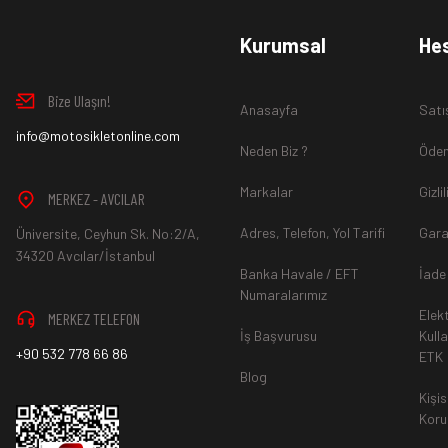
www.MotosikletOnline.com alışveriş sitesinden almış olduğ
Kurumsal
He
içinde teslim aldığınız şekli ile iade edebilirsiniz.
Bize Ulaşın!
Anasayfa
Satı
Aksi durum söz konusu olduğunda
info@motosikletonline.com
ürün "Yeniden Satışa” 
Neden Biz ?
Ödem
Markalar
Gizli
MERKEZ - AVCILAR
Adres, Telefon, Yol Tarifi
Gara
Üniversite, Ceyhun Sk. No:2/A,
*İade ve Değişim sürecinde ürünlerin
"Gönderici Ödemeli”
ola
34320 Avcılar/İstanbul
Banka Havale / EFT
İade
Numaralarımız
Elek
MERKEZ TELEFON
*
Ürün mağazamıza ulaştıktan sonra gerekli incelemelerin ardınd
İş Başvurusu
Kull
+90 532 778 66 86
ETK
hesaba ya da Kredi Kartına "Beş (5) ile On (10) iş günü” aras
Blog
durumlar ilgili bankanız ile yapılan sözleşme yükümlülüğüne ai
Kişis
Koru