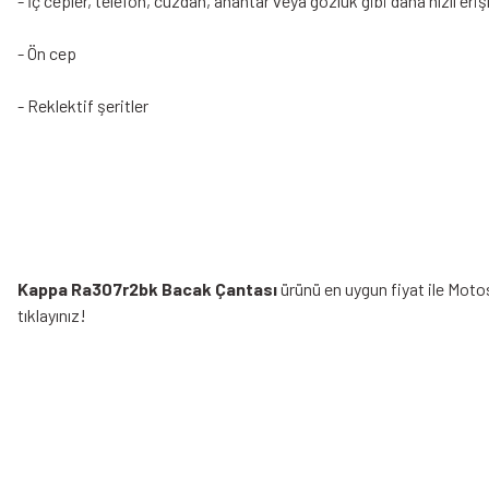
- İç cepler, telefon, cüzdan, anahtar veya gözlük gibi daha hızlı eri
- Ön cep
- Reklektif şeritler
Kappa Ra307r2bk Bacak Çantası
ürünü en uygun fiyat ile Moto
tıklayınız!