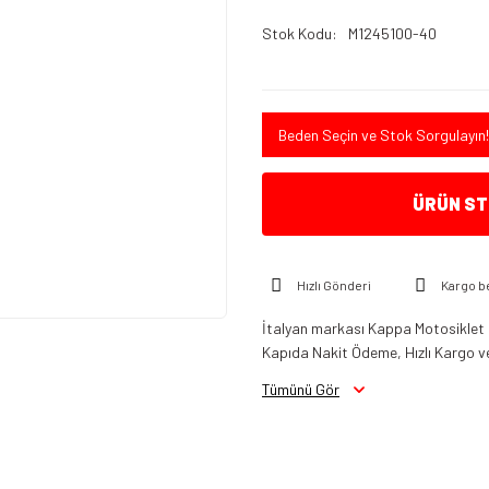
Stok Kodu
M1245100-40
Beden Seçin ve Stok Sorgulayın!
ÜRÜN STO
Hızlı Gönderi
Kargo b
İtalyan markası Kappa Motosiklet 
Kapıda Nakit Ödeme, Hızlı Kargo ve
Tümünü Gör