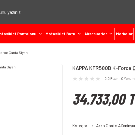
otosiklet Pantolonu
Motosiklet Botu
Aksesuarlar
Markalar
orce Çanta Siyah
KAPPA KFR580B K-Force Ç
0.0 Puan - 0 Yorum
34.733,00 
Kategori
Arka Çanta Alüminy