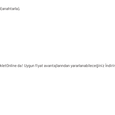
i(anahtarla),
ikletOnline da! Uygun fiyat avantajlarından yararlanabileceğiniz
İndir
iz gördüğünüz noktaları öneri formunu kullanarak tarafımıza iletebilirsiniz.
Bu ürüne ilk yorumu siz yapın!
Yorum Yaz