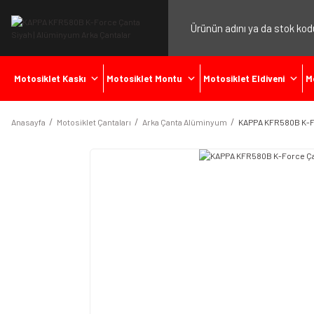
Motosiklet Kaskı
Motosiklet Montu
Motosiklet Eldiveni
M
Anasayfa
Motosiklet Çantaları
Arka Çanta Alüminyum
KAPPA KFR580B K-F