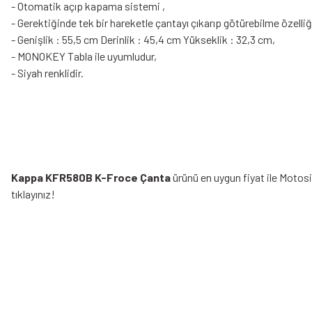
- Otomatik açıp kapama sistemi ,
- Gerektiğinde tek bir hareketle çantayı çıkarıp götürebilme özelliğ
- Genişlik : 55,5 cm Derinlik : 45,4 cm Yükseklik : 32,3 cm,
- MONOKEY Tabla ile uyumludur,
- Siyah renklidir.
Kappa KFR580B K-Froce Çanta
ürünü en uygun fiyat ile Motos
tıklayınız!
Bu ürünün fiyat bilgisi, resim, ürün açıklamalarında ve diğer konularda yeters
Görüş ve önerileriniz için teşekkür ederiz.
Ürün resmi kalitesiz, bozuk veya görüntülenemiyor.
Bazen işler planlandığı gibi gitmeyebilir…
Ürün açıklamasında eksik bilgiler bulunuyor.