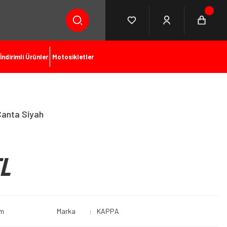
İndirimli Ürünler
Motosikletler
anta Siyah
TL
um
Marka
KAPPA