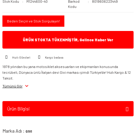
Stok Kodu
M1244600-40
Barkod
8019606223449
Kodu
Beden Seçin ve Stok Sorgulayın!
ÜRÜN STOKTA TÜKENMİŞTİR, Gelince Haber Ver
Hızlı Gönderi
Kargo bedava
1978 yılından bu yana motosiklet aksesuarları ve ekipmanları konusunda
tecrübeli, Dünyaca ünlü İtalyan devi Givi markası şimdi Türkiye'de! Hızlı Kargo & 12
Taksit.
Tümünü Gör
Ürün Bilgisi
Marka Adı :
GIVI