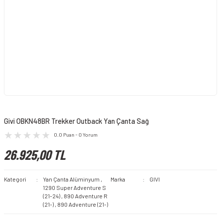
Givi OBKN48BR Trekker Outback Yan Çanta Sağ
0.0 Puan - 0 Yorum
26.925,00 TL
Kategori
Yan Çanta Alüminyum
,
Marka
GIVI
1290 Super Adventure S
(21-24)
,
890 Adventure R
(21-)
,
890 Adventure (21-)