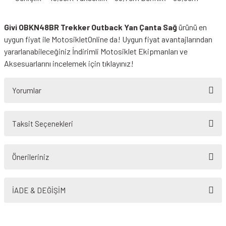
Givi OBKN48BR Trekker Outback Yan Çanta Sağ
ürünü en
uygun fiyat ile MotosikletOnline da! Uygun fiyat avantajlarından
yararlanabileceğiniz
İndirimli Motosiklet Ekipmanları
ve
Aksesuarlarını incelemek için tıklayınız!
Yorumlar
Taksit Seçenekleri
Bu ürüne ilk yorumu siz yapın!
Önerileriniz
Yorum Yaz
Bu ürünün fiyat bilgisi, resim, ürün açıklamalarında ve diğer konularda
yetersiz gördüğünüz noktaları öneri formunu kullanarak tarafımıza
İADE & DEĞİŞİM
iletebilirsiniz.
Görüş ve önerileriniz için teşekkür ederiz.