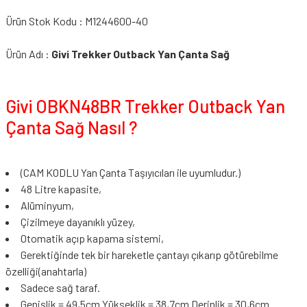
Ürün Stok Kodu : M1244600-40
Ürün Adı :
Givi Trekker Outback Yan Çanta Sağ
Givi OBKN48BR Trekker Outback Yan
Çanta Sağ Nasıl ?
(CAM KODLU Yan Çanta Taşıyıcıları ile uyumludur.)
48 Litre kapasite,
Alüminyum,
Çizilmeye dayanıklı yüzey,
Otomatik açıp kapama sistemi,
Gerektiğinde tek bir hareketle çantayı çıkarıp götürebilme
özelliği(anahtarla)
Sadece sağ taraf.
Genişlik = 49,5cm Yükseklik = 38,7cm Derinlik = 30,6cm