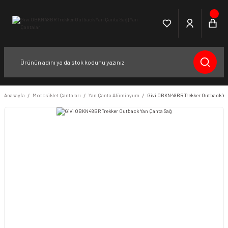
Anasayfa
Motosiklet Çantaları
Yan Çanta Alüminyum
Givi OBKN48BR Trekker Outback Ya