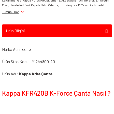
İtalyan markası Kappa Motosiklet Ekipman & Aksesuarları Online Stok, En Uygun
Fiyat, Havale İndirimi, Kapıda Nakit Ödeme, Hızlı Kargo ve 12 Taksit ile burada!
Smk Kask Vizör &
Tümünü Gör
Aksesuarı
Spyder Kask Vizör &
Aksesuar
Ürün Bilgisi
Suomy Vizör &
Aksesuarları
Marka Adı :
KAPPA
VEXO Vizör & Aksesuarı
Ürün Stok Kodu : M1244800-40
Zeus Kask Vizör &
Ürün Adı :
Kappa Arka Çanta
Aksesuar
Kappa KFR420B K-Force Çanta Nasıl ?