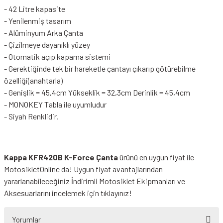
- 42 Litre kapasite
- Yenilenmiş tasarım
- Alüminyum Arka Çanta
- Çizilmeye dayanıklı yüzey
- Otomatik açıp kapama sistemi
- Gerektiğinde tek bir hareketle çantayı çıkarıp götürebilme
özelliği(anahtarla)
- Genişlik = 45,4cm Yükseklik = 32,3cm Derinlik = 45,4cm
- MONOKEY Tabla ile uyumludur
- Siyah Renklidir.
Kappa KFR420B K-Force Çanta
ürünü en uygun fiyat ile
MotosikletOnline da! Uygun fiyat avantajlarından
yararlanabileceğiniz
İndirimli Motosiklet Ekipmanları
ve
Aksesuarlarını incelemek için tıklayınız!
Yorumlar