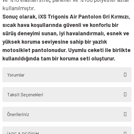
kullanılmıştır.
Sonuç olarak, iXS Trigonis Air Pantolon Gri Kırmızı,
sıcak hava koşullarında güvenli ve konforlu bir
sürüş deneyimi sunan, iyi havalandırmalı, esnek ve
yüksek koruma seviyesine sahip bir yazlık
motosiklet pantolonudur. Uyumlu ceketi ile birlikte
kullanıldığında tam bir koruma seti oluşturur.
Yorumlar
Taksit Seçenekleri
Bu ürüne ilk yorumu siz yapın!
Önerileriniz
Yorum Yaz
Bu ürünün fiyat bilgisi, resim, ürün açıklamalarında ve diğer konularda
yetersiz gördüğünüz noktaları öneri formunu kullanarak tarafımıza