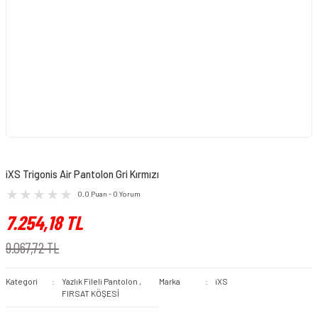
iXS Trigonis Air Pantolon Gri Kırmızı
0.0 Puan - 0 Yorum
7.254,18 TL
9.067,72 TL
Kategori
Yazlık Fileli Pantolon
,
Marka
iXS
FIRSAT KÖŞESİ