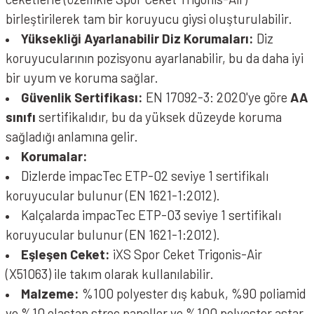
birleştirilerek tam bir koruyucu giysi oluşturulabilir.
Yüksekliği Ayarlanabilir Diz Korumaları:
Diz
koruyucularının pozisyonu ayarlanabilir, bu da daha iyi
bir uyum ve koruma sağlar.
Güvenlik Sertifikası:
EN 17092-3: 2020'ye göre
AA
sınıfı
sertifikalıdır, bu da yüksek düzeyde koruma
sağladığı anlamına gelir.
Korumalar:
Dizlerde impacTec ETP-02 seviye 1 sertifikalı
koruyucular bulunur (EN 1621-1:2012).
Kalçalarda impacTec ETP-03 seviye 1 sertifikalı
koruyucular bulunur (EN 1621-1:2012).
Eşleşen Ceket:
iXS Spor Ceket Trigonis-Air
(X51063) ile takım olarak kullanılabilir.
Malzeme:
%100 polyester dış kabuk, %90 poliamid
ve %10 elastan streç paneller ve %100 polyester astar