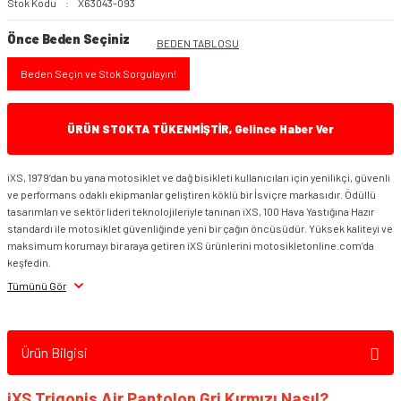
Stok Kodu
X63043-093
Önce Beden Seçiniz
BEDEN TABLOSU
Beden Seçin ve Stok Sorgulayın!
ÜRÜN STOKTA TÜKENMİŞTİR, Gelince Haber Ver
iXS, 1979’dan bu yana motosiklet ve dağ bisikleti kullanıcıları için yenilikçi, güvenli
ve performans odaklı ekipmanlar geliştiren köklü bir İsviçre markasıdır. Ödüllü
tasarımları ve sektör lideri teknolojileriyle tanınan iXS, 100 Hava Yastığına Hazır
standardı ile motosiklet güvenliğinde yeni bir çağın öncüsüdür. Yüksek kaliteyi ve
maksimum korumayı bir araya getiren iXS ürünlerini motosikletonline.com’da
keşfedin.
Tümünü Gör
Ürün Bilgisi
iXS Trigonis Air Pantolon Gri Kırmızı Nasıl?