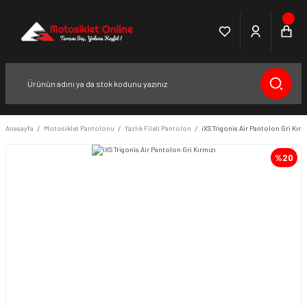
Anasayfa
Motosiklet Pantolonu
Yazlık Fileli Pantolon
iXS Trigonis Air Pantolon Gri Kırm
%20