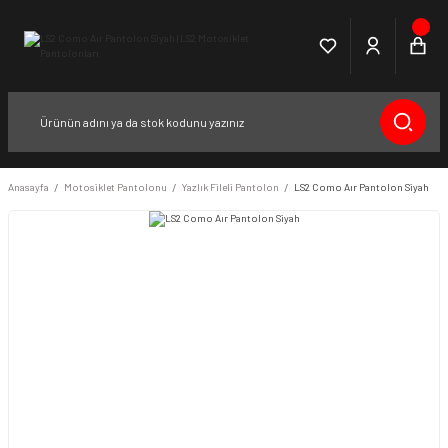
Anasayfa
Motosiklet Pantolonu
Yazlık Fileli Pantolon
LS2 Como Aır Pantolon Siyah