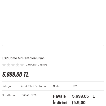
LS2 Como Aır Pantolon Siyah
0.0 Puan - 0 Yorum
5.999,00 TL
Kategori
Yazlık Fileli Pantolon
Marka
LS2
Stok Kodu
M13840-SIYAH
Havale
5.699,05 TL
İndirimi
(%5,00