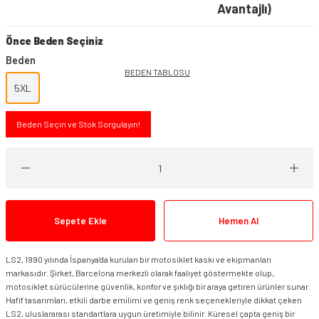
Avantajlı)
Önce Beden Seçiniz
Beden
BEDEN TABLOSU
5XL
Beden Seçin ve Stok Sorgulayın!
Sepete Ekle
Hemen Al
LS2, 1990 yılında İspanya'da kurulan bir motosiklet kaskı ve ekipmanları
markasıdır. Şirket, Barcelona merkezli olarak faaliyet göstermekte olup,
motosiklet sürücülerine güvenlik, konfor ve şıklığı bir araya getiren ürünler sunar.
Hafif tasarımları, etkili darbe emilimi ve geniş renk seçenekleriyle dikkat çeken
LS2, uluslararası standartlara uygun üretimiyle bilinir. Küresel çapta geniş bir