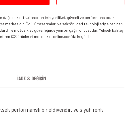
dağ bisikleti kullanıcıları için yenilikçi, güvenli ve performans odaklı
çre markasıdır. Ödüllü tasarımları ve sektör lideri teknolojileriyle tanınan
ardı ile motosiklet güvenliğinde yeni bir çağın öncüsüdür. Yüksek kaliteyi
iren iXS ürünlerini motosikletonline.com’da keşfedin.
z Siyah
İADE & DEĞİŞİM
ksek performanslı bir eldivendir. ve siyah renk