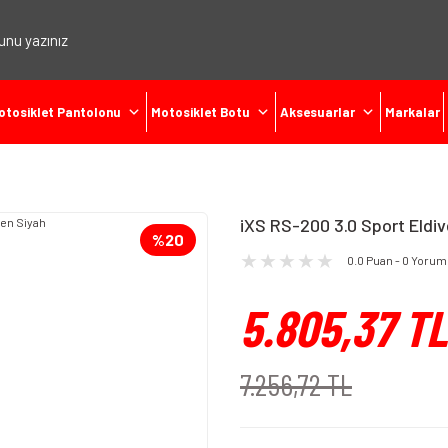
otosiklet Pantolonu
Motosiklet Botu
Aksesuarlar
Markalar
iXS RS-200 3.0 Sport Eldiv
%20
0.0 Puan - 0 Yorum
5.805,37 TL
7.256,72 TL