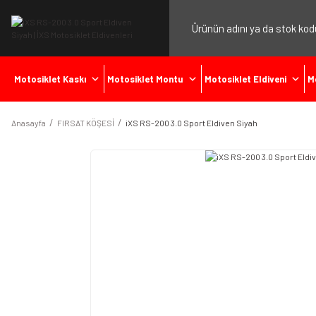
Motosiklet Kaskı
Motosiklet Montu
Motosiklet Eldiveni
M
Anasayfa
FIRSAT KÖŞESİ
iXS RS-200 3.0 Sport Eldiven Siyah