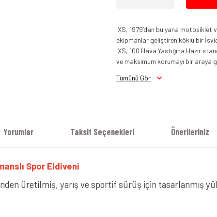
iXS, 1979’dan bu yana motosiklet ve 
ekipmanlar geliştiren köklü bir İsvi
iXS, 100 Hava Yastığına Hazır stand
ve maksimum korumayı bir araya get
Tümünü Gör
iXS RS-200 3.0 Sport Eldiven Beya
Yorumlar
Taksit Seçenekleri
Önerileriniz
manslı Spor Eldiveni
nden üretilmiş, yarış ve sportif sürüş için tasarlanmış yü