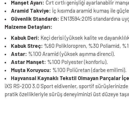
Manşet Ayarı:
Cırt cırtlı genişliği ayarlanabilir man
Aramid Takviye:
İç kısımda aramid kumaş ile güçlen
Güvenlik Standardı:
EN13594:2015 standardına uygun
Malzeme Detayları:
Kabuk Deri:
Keçi derisi (yüksek kalite ve dayanıklılık
Kabuk Streç:
%60 Polikloropren, %30 Poliamid, %10 
Astar:
%100 Aramid (yüksek aşınma direnci).
Astar Manşet:
%100 Polyester (konforlu).
Muşta Koruyucu:
%100 Poliüretan (darbe emilimi).
Hayvansal Kaynaklı Tekstil Olmayan Parçalar İçer
iXS RS-200 3.0 Sport eldivenler, sportif sürüşlerinizd
pratik özellikleriyle sürüş deneyiminizi üst düzeye taşı
Bu ürünün fiyat bilgisi, resim, ürün açıklamalarında ve diğer konularda yeters
Görüş ve önerileriniz için teşekkür ederiz.