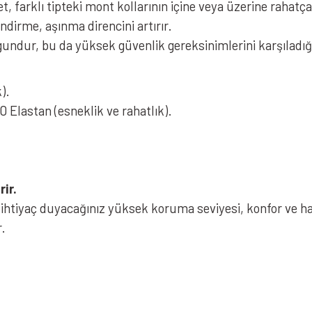
şet, farklı tipteki mont kollarının içine veya üzerine rahatç
dirme, aşınma direncini artırır.
dur, bu da yüksek güvenlik gereksinimlerini karşıladığı
).
Elastan (esneklik ve rahatlık).
ir.
e ihtiyaç duyacağınız yüksek koruma seviyesi, konfor ve h
r.
iz gördüğünüz noktaları öneri formunu kullanarak tarafımıza iletebilirsiniz.
Bu ürüne ilk yorumu siz yapın!