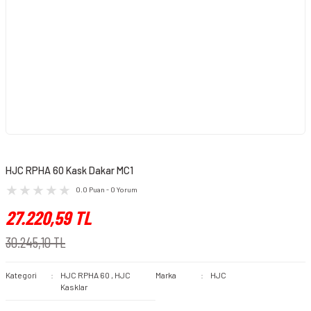
HJC RPHA 60 Kask Dakar MC1
0.0 Puan - 0 Yorum
27.220,59 TL
30.245,10 TL
Kategori
HJC RPHA 60
,
HJC
Marka
HJC
Kasklar