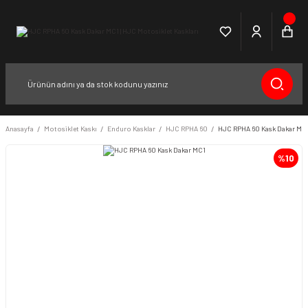
Anasayfa
Motosiklet Kaskı
Enduro Kasklar
HJC RPHA 60
HJC RPHA 60 Kask Dakar MC
%10