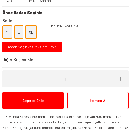
Stok Kodu
HJC.RPHA60.08
Önce Beden Seçiniz
Beden
BEDEN TABLOSU
M
L
XL
Beden Seçin ve Stok Sorgulayın!
Diğer Seçenekler
Sepete Ekle
Hemen Al
1971 yılında Kore ve Vietnam da faaliyet göstermeye başlayan HJC markası tüm
HJC RPHA 60 Kask Dakar MC5SF
motosiklet sürücülerine yüksek kaliteli, konforlu ve uygun fiyatlar sunmaktadır.
Son teknoloji rüzgar tünellerinde test edilmiş bu kasklar artık MotosikletOnline'da!