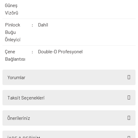
Güneş
Vizörü
Pinlock
:
Dahil
Buğu
Önleyici
Çene
:
Double-D Profesyonel
Bağlantısı
Yorumlar
Taksit Seçenekleri
Bu ürüne ilk yorumu siz yapın!
Önerileriniz
Yorum Yaz
Bu ürünün fiyat bilgisi, resim, ürün açıklamalarında ve diğer konularda