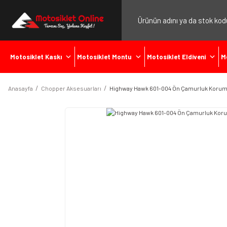
Motosiklet Kaskı
Motosiklet Montu
Motosiklet Eldiveni
M
Anasayfa
Chopper Aksesuarları
Highway Hawk 601-004 Ön Çamurluk Korum