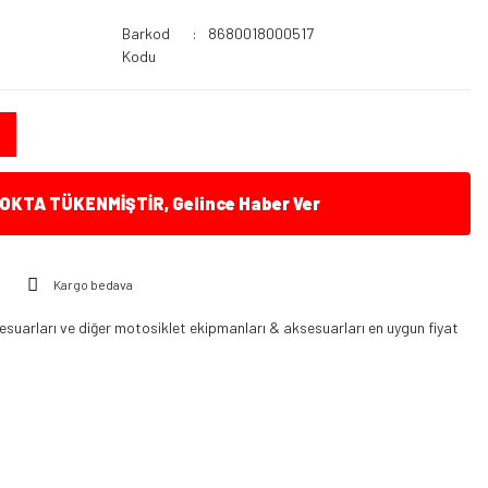
Barkod
8680018000517
Kodu
KTA TÜKENMİŞTİR, Gelince Haber Ver
Kargo bedava
arları ve diğer motosiklet ekipmanları & aksesuarları en uygun fiyat