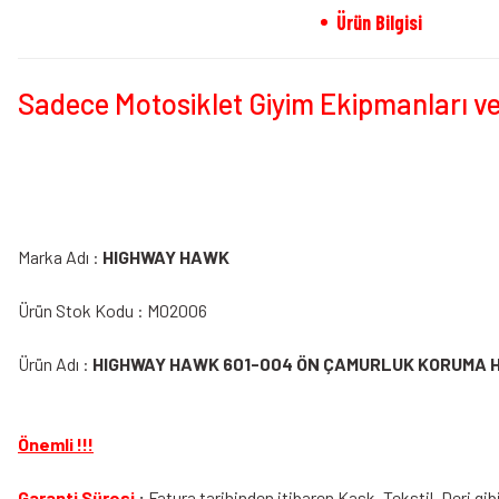
Ürün Bilgisi
Sadece Motosiklet Giyim Ekipmanları ve
Marka Adı :
HIGHWAY HAWK
Ürün Stok Kodu : M02006
Ürün Adı :
HIGHWAY HAWK 601-004 ÖN ÇAMURLUK KORUMA H
Önemli !!!
Garanti Süresi
:
Fatura tarihinden itibaren Kask, Tekstil, Deri gib