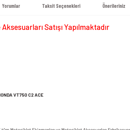
Yorumlar
Taksit Seçenekleri
Önerileriniz
 Aksesuarları Satışı Yapılmaktadır
ONDA VT750 C2 ACE
i tüm Motosiklet Ekipmanları ve Motosiklet Aksesuarları Fabrikasyon Hat