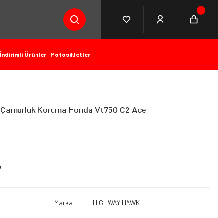
İndirimli Ürünler
Motosikletler
 Çamurluk Koruma Honda Vt750 C2 Ace
L
ı
Marka
HIGHWAY HAWK