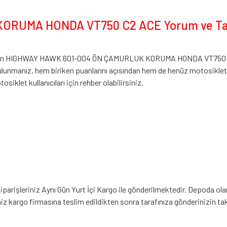
RUMA HONDA VT750 C2 ACE Yorum ve Tavsi
lerimizin HIGHWAY HAWK 601-004 ÖN ÇAMURLUK KORUMA HONDA VT750
ulunmanız, hem biriken puanlarını açısından hem de henüz motosikle
siklet kullanıcıları için rehber olabilirsiniz.
arişleriniz Aynı Gün Yurt İçi Kargo ile gönderilmektedir. Depoda olan
iniz kargo firmasına teslim edildikten sonra tarafınıza gönderinizin t