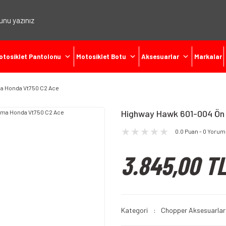
otosiklet Pantolonu
Motosiklet Botu
Aksesuarlar
Markalar
a Honda Vt750 C2 Ace
Highway Hawk 601-004 Ön
0.0 Puan - 0 Yorum
3.845,00 T
Kategori
Chopper Aksesuarlar