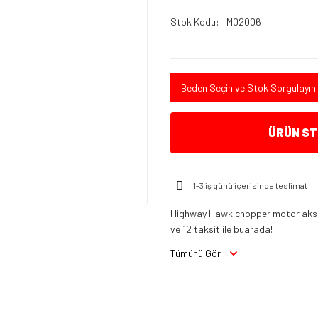
Stok Kodu
M02006
Beden Seçin ve Stok Sorgulayın!
ÜRÜN STO
1-3 iş günü içerisinde teslimat
Highway Hawk chopper motor aksesu
ve 12 taksit ile buarada!
Tümünü Gör