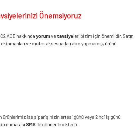
yelerinizi Önemsiyoruz
 C2 ACE hakkında
yorum
ve
tavsiye
leri bizim için önemlidir. Satın
t ekipmanları ve motor aksesuarları alım yapmamış, ürünü
 ürünlerimiz ise siparişinizin ertesi günü veya 2 nci iş günü
akip numarası
SMS
ile gönderilmektedir.