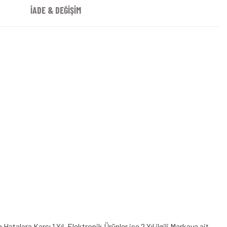
İADE & DEĞİŞİM
alara Karşı 1 Yıl, Elektronik Ürünler ise 2 Yıl ilgili Markaya ait