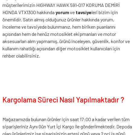
müşterilerimizin HIGHWAY HAWK 591-017 KORUMA DEMİRİ
HONDA VTX1300 hakkında
yorum
ve
tavsiye
leri bizim için
önemlidir. Satın almış olduğunuz ürünler hakkında yorum,
inceleme ve tavsiyede bulunmanız, hem biriken puanlarını
açısından hem de henüz motosiklet ekipmanları ve motor
aksesuarları alım yapmamış, ürünü inceleyen, güvenlik, konfor ve
kullanım rahatlığı açısından diğer motosiklet kullanıcıları için
rehber olabilirsiniz.
Kargolama Süreci Nasıl Yapılmaktadır ?
Mağazamızda bulunan ürünler için saat 17:00 a kadar verilen tüm
siparişleriniz Aynı Gün Yurt İçi Kargo ile gönderilmektedir. Depoda
olan ürünlerimiz ise siparişinizin ertesi günü veya 2 nci iş günü