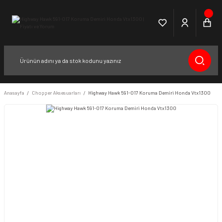
Anasayfa
Chopper Aksesuarları
Highway Hawk 591-017 Koruma Demiri Honda Vtx1300