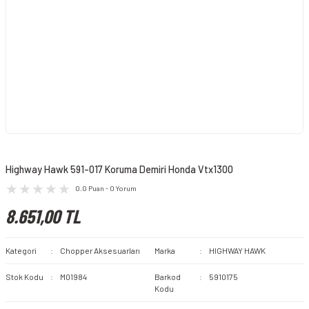
Highway Hawk 591-017 Koruma Demiri Honda Vtx1300
0.0 Puan - 0 Yorum
8.651,00 TL
Kategori
Chopper Aksesuarları
Marka
HIGHWAY HAWK
Stok Kodu
M01984
Barkod
5910175
Kodu