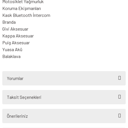
Motosiklet Yağmurluk
Koruma Ekipmanları
Kask Bluetooth İntercom
Branda
Givi Aksesuar
Kappa Aksesuar
Puig Aksesuar
Yuasa Akü
Balaklava
Yorumlar
Taksit Seçenekleri
Bu ürüne ilk yorumu siz yapın!
Önerileriniz
Yorum Yaz