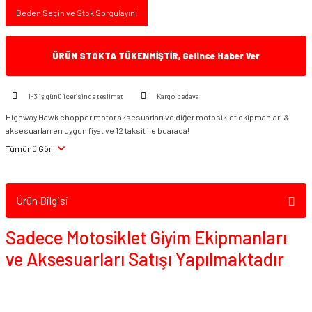
Beden Seçin ve Stok Sorgulayın!
ÜRÜN STOKTA TÜKENMİŞTİR, Gelince Haber Ver
1-3 iş günü içerisinde teslimat
Kargo bedava
Highway Hawk chopper motor aksesuarları ve diğer motosiklet ekipmanları &
aksesuarları en uygun fiyat ve 12 taksit ile buarada!
Tümünü Gör
Ürün Bilgisi
Sadece Motosiklet Giyim Ekipmanları
ve Aksesuarları Satışı Yapılmaktadır