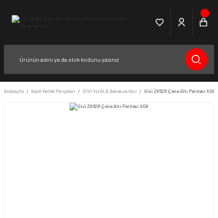
Anasayfa
Kask Yedek Parçaları
GIVI Vizör & Aksesuarları
Givi Z862R Çene Altı Perdesi X08