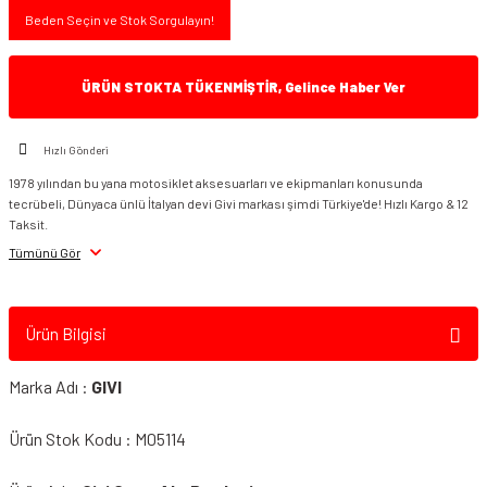
Beden Seçin ve Stok Sorgulayın!
ÜRÜN STOKTA TÜKENMİŞTİR, Gelince Haber Ver
Hızlı Gönderi
1978 yılından bu yana motosiklet aksesuarları ve ekipmanları konusunda
tecrübeli, Dünyaca ünlü İtalyan devi Givi markası şimdi Türkiye'de! Hızlı Kargo & 12
Taksit.
Tümünü Gör
Ürün Bilgisi
Marka Adı :
GIVI
Ürün Stok Kodu : M05114