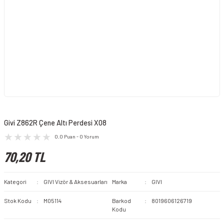
Givi Z862R Çene Altı Perdesi X08
0.0 Puan - 0 Yorum
70,20 TL
Kategori
GIVI Vizör & Aksesuarları
Marka
GIVI
Stok Kodu
M05114
Barkod
8019606126719
Kodu