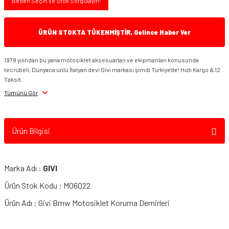
Beden Seçin ve Stok Sorgulayın!
ÜRÜN STOKTA TÜKENMİŞTİR, Gelince Haber Ver
1978 yılından bu yana motosiklet aksesuarları ve ekipmanları konusunda
tecrübeli, Dünyaca ünlü İtalyan devi Givi markası şimdi Türkiye'de! Hızlı Kargo & 12
Taksit.
Tümünü Gör
Ürün Bilgisi
Marka Adı :
GIVI
Ürün Stok Kodu : M06022
Ürün Adı : Givi Bmw Motosiklet Koruma Demirleri