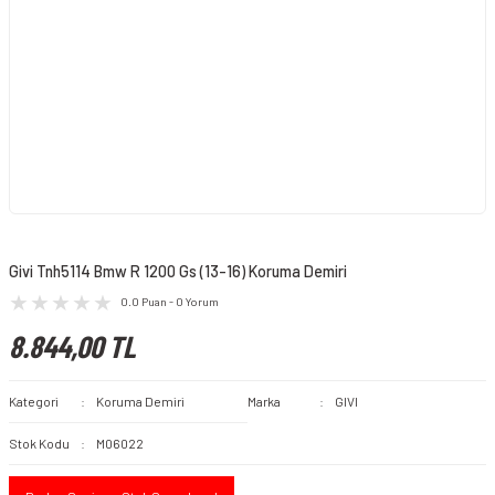
Givi Tnh5114 Bmw R 1200 Gs (13-16) Koruma Demiri
0.0 Puan - 0 Yorum
8.844,00 TL
Kategori
Koruma Demiri
Marka
GIVI
Stok Kodu
M06022