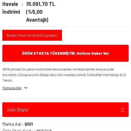
Havale
15.091,70 TL
İndirimi
(%5,00
Avantajlı)
Beden Seçin ve Stok Sorgulayın!
ÜRÜN STOKTA TÜKENMİŞTİR, Gelince Haber Ver
1978 yılından bu yana motosiklet aksesuarları ve ekipmanları konusunda
tecrübeli, Dünyaca ünlü İtalyan devi Givi markası şimdi Türkiye'de! Hızlı Kargo & 12
Taksit.
Tümünü Gör
Ürün Bilgisi
Marka Adı :
GIVI
Ürün Stok Kodu : M05948