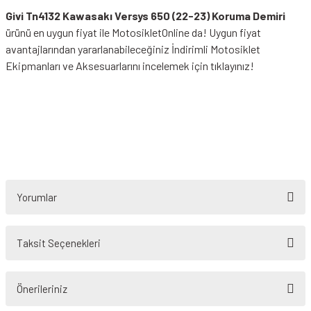
Givi Tn4132 Kawasakı Versys 650 (22-23) Koruma Demiri
ürünü en uygun fiyat ile MotosikletOnline da! Uygun fiyat
avantajlarından yararlanabileceğiniz
İndirimli Motosiklet
Ekipmanları
ve Aksesuarlarını incelemek için tıklayınız!
Yorumlar
Taksit Seçenekleri
Bu ürüne ilk yorumu siz yapın!
Önerileriniz
Yorum Yaz