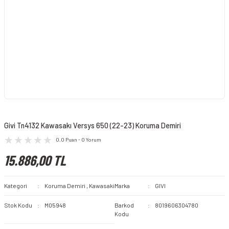
Givi Tn4132 Kawasakı Versys 650 (22-23) Koruma Demiri
0.0 Puan - 0 Yorum
15.886,00 TL
Kategori
Koruma Demiri
,
Kawasaki
Marka
GIVI
Stok Kodu
M05948
Barkod
8019606304780
Kodu