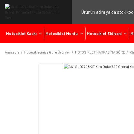
Motosiklet Kaskı
Motosiklet Montu
Motosiklet Eldiveni
M
Anasayfa
Motosikletinize Göre Ürünler
MOTOSİKLET MARKASINA GÖRE
K