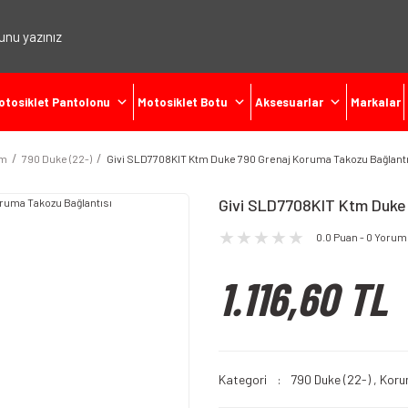
otosiklet Pantolonu
Motosiklet Botu
Aksesuarlar
Markalar
tm
790 Duke (22-)
Givi SLD7708KIT Ktm Duke 790 Grenaj Koruma Takozu Bağlantı
Givi SLD7708KIT Ktm Duke
0.0 Puan - 0 Yorum
1.116,60 TL
Kategori
790 Duke (22-)
,
Koru