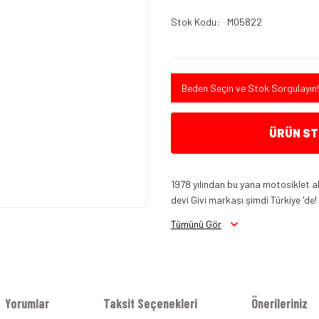
Stok Kodu
M05822
Beden Seçin ve Stok Sorgulayın!
ÜRÜN STO
1978 yılından bu yana motosiklet a
devi Givi markası şimdi Türkiye 'de!
Tümünü Gör
Yorumlar
Taksit Seçenekleri
Önerileriniz