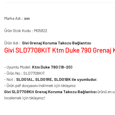
Marka Adı :
GIVI
Ürün Stok Kodu : M05822
Ürün Adı :
Givi Grenaj Koruma Takozu Bağlantısı
Givi SLD7708KIT Ktm Duke 790 Grenaj K
- Uyumlu Model:
Ktm Duke 790 (18-20)
- Ürün No : SLD7708KIT
- Not :
SLD01AL
,
SLD01RE
,
SLD01BK
ile uyumludur.
-
Ürün pdf dosyasını indirmek için tıklayınız
Givi SLD7708Kit Grenaj Koruma Takozu Bağlantısı
ürünü en u
incelemek için tıklayınız!