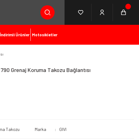
İndirimli Ürünler
Motosikletler
sı
 790 Grenaj Koruma Takozu Bağlantısı
ma Takozu
Marka
GIVI