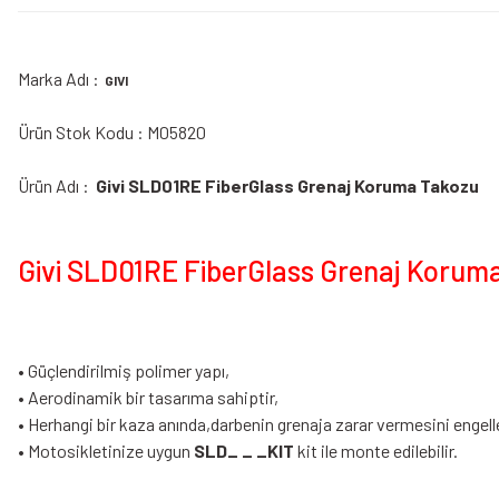
Marka Adı :
GIVI
Ürün Stok Kodu : M05820
Ürün Adı :
Givi SLD01RE FiberGlass Grenaj Koruma Takozu
Givi SLD01RE FiberGlass Grenaj Koruma
• Güçlendirilmiş polimer yapı,
• Aerodinamik bir tasarıma sahiptir,
• Herhangi bir kaza anında,darbenin grenaja zarar vermesini engell
• Motosikletinize uygun
SLD_ _ _KIT
kit ile monte edilebilir.