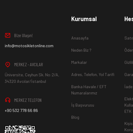
www.MotosikletOnline.com alışveriş sitesinden almış olduğ
Kurumsal
He
içinde teslim aldığınız şekli ile iade edebilirsiniz.
Bize Ulaşın!
Anasayfa
Satı
Aksi durum söz konusu olduğunda
info@motosikletonline.com
ürün "Yeniden Satışa” 
Neden Biz ?
Ödem
Markalar
Gizli
MERKEZ - AVCILAR
Adres, Telefon, Yol Tarifi
Gara
Üniversite, Ceyhun Sk. No:2/A,
*İade ve Değişim sürecinde ürünlerin
"Gönderici Ödemeli”
ola
34320 Avcılar/İstanbul
Banka Havale / EFT
İade
Numaralarımız
Elek
MERKEZ TELEFON
*
Ürün mağazamıza ulaştıktan sonra gerekli incelemelerin ardınd
İş Başvurusu
Kull
+90 532 778 66 86
ETK
hesaba ya da Kredi Kartına "Beş (5) ile On (10) iş günü” aras
Blog
durumlar ilgili bankanız ile yapılan sözleşme yükümlülüğüne ai
Kişis
Koru