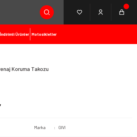
İndirimli Ürünler
Motosikletler
Grenaj Koruma Takozu
L
Marka
GIVI