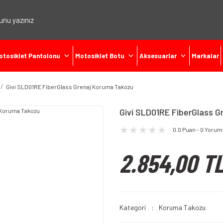
otosiklet Pantolonu
Motosiklet Botu
Aksesuarlar
Markalar
Givi SLD01RE FiberGlass Grenaj Koruma Takozu
Givi SLD01RE FiberGlass 
0.0 Puan - 0 Yorum
2.854,00 T
Kategori
Koruma Takozu