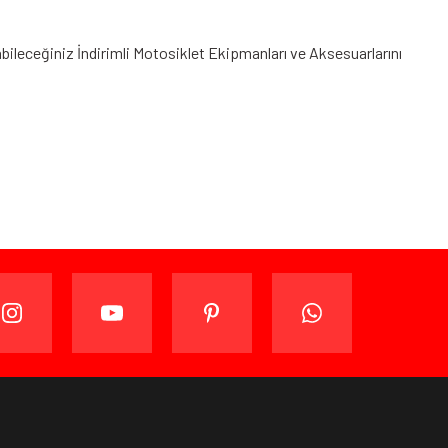
abileceğiniz
İndirimli Motosiklet Ekipmanları
ve Aksesuarlarını
ijinal ambalajında (paketi açılmamış ve kullanılmamış
ade edebilir veya değiştirebilirsiniz.