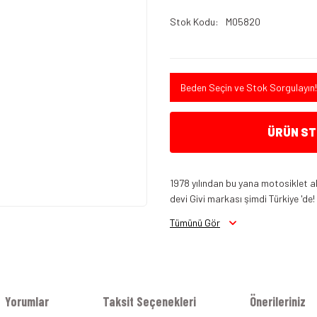
Stok Kodu
M05820
Beden Seçin ve Stok Sorgulayın!
ÜRÜN STO
1978 yılından bu yana motosiklet a
devi Givi markası şimdi Türkiye 'de!
Tümünü Gör
Yorumlar
Taksit Seçenekleri
Önerileriniz