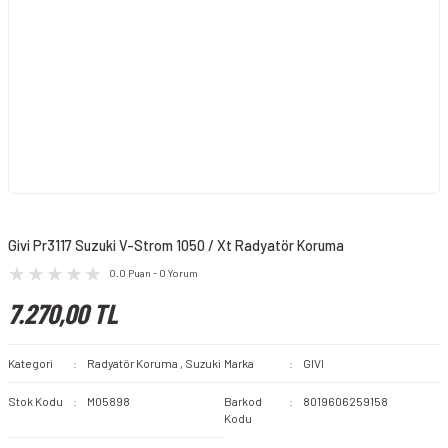
Givi Pr3117 Suzuki V-Strom 1050 / Xt Radyatör Koruma
0.0 Puan - 0 Yorum
7.270,00 TL
Kategori
Radyatör Koruma
,
Suzuki
Marka
GIVI
Stok Kodu
M05898
Barkod
8019606259158
Kodu