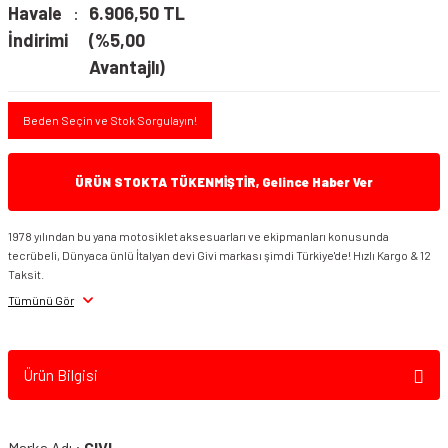
Havale
6.906,50 TL
İndirimi
(%5,00
Avantajlı)
Beden Seçin ve Stok Sorgulayın!
ÜRÜN STOKTA TÜKENMİŞTİR, Gelince Haber Ver
1978 yılından bu yana motosiklet aksesuarları ve ekipmanları konusunda
tecrübeli, Dünyaca ünlü İtalyan devi Givi markası şimdi Türkiye'de! Hızlı Kargo & 12
Taksit.
Tümünü Gör
Ürün Bilgisi
Marka Adı :
GIVI