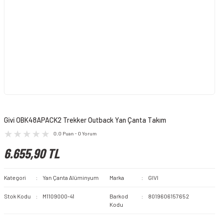
Givi OBK48APACK2 Trekker Outback Yan Çanta Takım
0.0 Puan - 0 Yorum
6.655,90 TL
Kategori
Yan Çanta Alüminyum
Marka
GIVI
Stok Kodu
M1109000-41
Barkod
8019606157652
Kodu