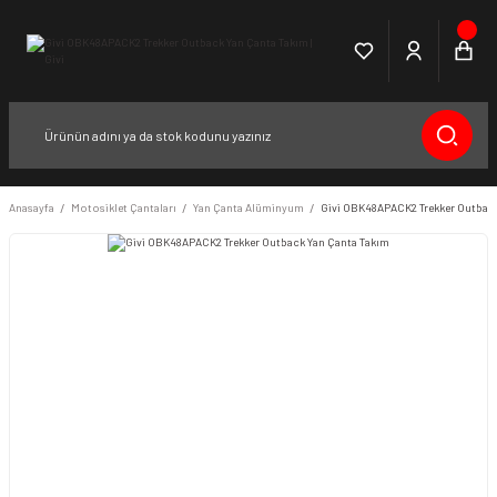
Anasayfa
Motosiklet Çantaları
Yan Çanta Alüminyum
Givi OBK48APACK2 Trekker Outback