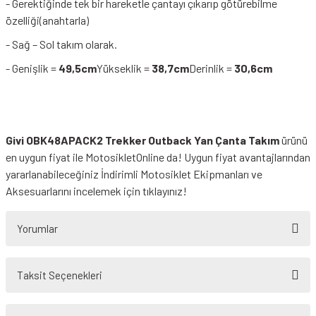
- Gerektiğinde tek bir hareketle çantayı çıkarıp götürebilme
özelliği(anahtarla)
- Sağ – Sol takım olarak.
- Genişlik =
49,5cm
Yükseklik =
38,7cm
Derinlik =
30,6cm
Givi OBK48APACK2 Trekker Outback Yan Çanta Takım
ürünü
en uygun fiyat ile MotosikletOnline da! Uygun fiyat avantajlarından
yararlanabileceğiniz
İndirimli Motosiklet Ekipmanları
ve
Aksesuarlarını incelemek için tıklayınız!
Yorumlar
Taksit Seçenekleri
Bu ürüne ilk yorumu siz yapın!