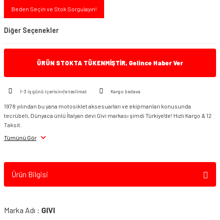
Beden Seçin ve Stok Sorgulayın!
Diğer Seçenekler
ÜRÜN STOKTA TÜKENMİŞTİR, Gelince Haber Ver
1-3 iş günü içerisinde teslimat
Kargo bedava
1978 yılından bu yana motosiklet aksesuarları ve ekipmanları konusunda
tecrübeli, Dünyaca ünlü İtalyan devi Givi markası şimdi Türkiye'de! Hızlı Kargo & 12
Givi V35NT Yan Çanta Takım
Taksit.
Tümünü Gör
Ürün Bilgisi
Marka Adı :
GIVI