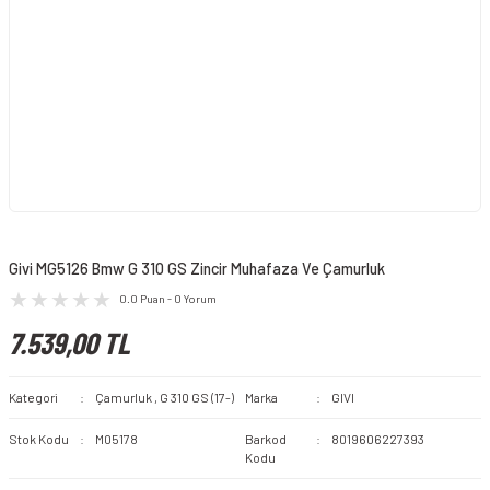
Givi MG5126 Bmw G 310 GS Zincir Muhafaza Ve Çamurluk
0.0 Puan - 0 Yorum
7.539,00 TL
Kategori
Çamurluk
,
G 310 GS (17-)
Marka
GIVI
Stok Kodu
M05178
Barkod
8019606227393
Kodu