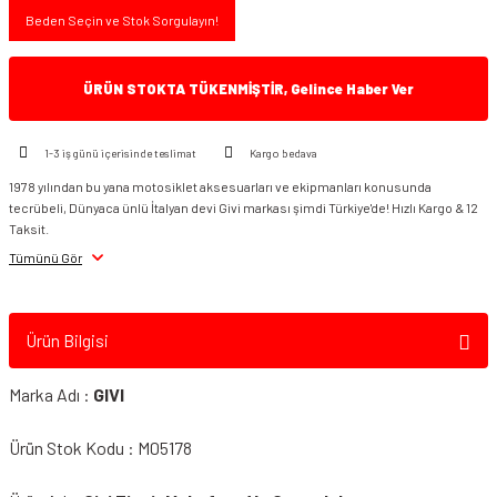
Beden Seçin ve Stok Sorgulayın!
ÜRÜN STOKTA TÜKENMİŞTİR, Gelince Haber Ver
1-3 iş günü içerisinde teslimat
Kargo bedava
1978 yılından bu yana motosiklet aksesuarları ve ekipmanları konusunda
tecrübeli, Dünyaca ünlü İtalyan devi Givi markası şimdi Türkiye'de! Hızlı Kargo & 12
Taksit.
Tümünü Gör
Ürün Bilgisi
Marka Adı :
GIVI
Ürün Stok Kodu : M05178