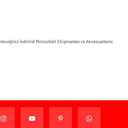
bileceğiniz
İndirimli Motosiklet Ekipmanları
ve Aksesuarlarını
ijinal ambalajında (paketi açılmamış ve kullanılmamış
ade edebilir veya değiştirebilirsiniz.