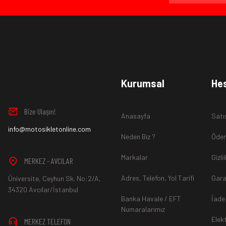
Ürün İadesi Nasıl Sağlanır ?
www.MotosikletOnline.com alışveriş sitesinden almış olduğ
Kurumsal
He
içinde teslim aldığınız şekli ile iade edebilirsiniz.
Bize Ulaşın!
Anasayfa
Satı
Aksi durum söz konusu olduğunda
info@motosikletonline.com
ürün "Yeniden Satışa” 
Neden Biz ?
Ödem
Markalar
Gizli
MERKEZ - AVCILAR
Adres, Telefon, Yol Tarifi
Gara
Üniversite, Ceyhun Sk. No:2/A,
*İade ve Değişim sürecinde ürünlerin
"Gönderici Ödemeli”
ola
34320 Avcılar/İstanbul
Banka Havale / EFT
İade
Numaralarımız
Elek
MERKEZ TELEFON