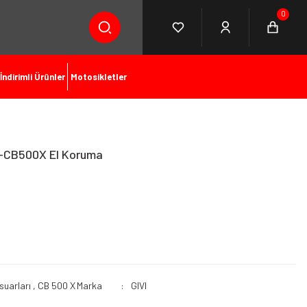
0
İndirimli Ürünler
Motosikletler
X-CB500X El Koruma
suarları
,
CB 500 X
Marka
GIVI