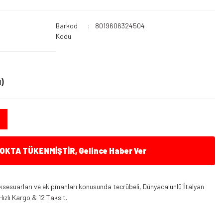
Barkod
8019606324504
Kodu
)
KTA TÜKENMİŞTİR, Gelince Haber Ver
ksesuarları ve ekipmanları konusunda tecrübeli, Dünyaca ünlü İtalyan
Hızlı Kargo & 12 Taksit.