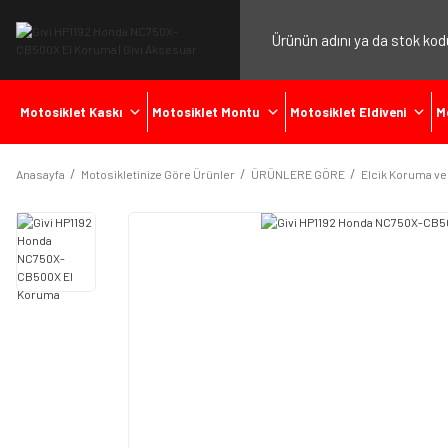
Motosiklet Kaskı
Motosiklet Montu
Motosiklet Eldiveni
M
Anasayfa
Motosikletinize Göre Ürünler
ÜRÜNLERE GÖRE
Elcik Koruma ve