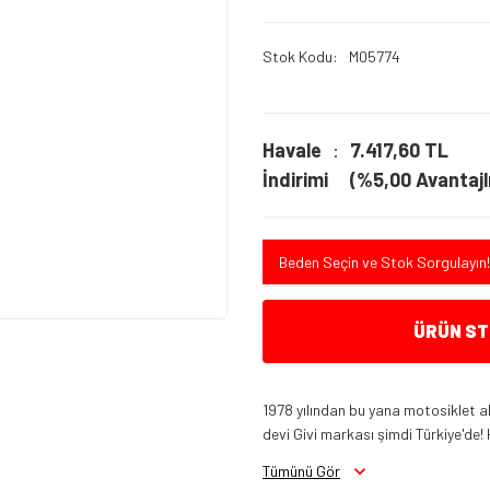
Stok Kodu
M05774
Havale
7.417,60 TL
İndirimi
(%5,00 Avantajlı
Beden Seçin ve Stok Sorgulayın!
ÜRÜN STO
1978 yılından bu yana motosiklet a
devi Givi markası şimdi Türkiye'de! 
Tümünü Gör