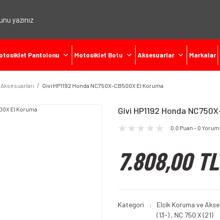
otosiklet Pantolonu
Motosiklet Botu
Aksesuarlar
Markalar
 Aksesuarları
Givi HP1192 Honda NC750X-CB500X El Koruma
Givi HP1192 Honda NC750
0.0 Puan - 0 Yorum
7.808,00 TL
Kategori
Elcik Koruma ve Akse
(13-)
,
NC 750 X (21)