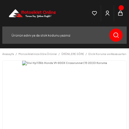
Anasayfa
Motosikletinize Göre Ürünler
ÜRÜNLERE GÖRE
Elcik Koruma ve Aksesuarları