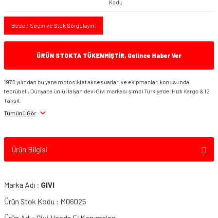
Kodu
Beden Seçin ve Stok Sorgulayın!
ÜRÜN STOKTA TÜKENMİŞTİR, Gelince Haber Ver
1978 yılından bu yana motosiklet aksesuarları ve ekipmanları konusunda
tecrübeli, Dünyaca ünlü İtalyan devi Givi markası şimdi Türkiye'de! Hızlı Kargo & 12
Taksit.
Tümünü Gör
Ürün Bilgisi
Marka Adı :
GIVI
Ürün Stok Kodu : M06025
Ürün Adı : Givi Honda El Korumaları