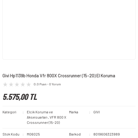
Givi Hp1139b Honda Vfr 800X Crossrunner (15-20) El Koruma
0.0 Puan - 0 Yorum
5.575,00 TL
Kategori
Elcik Koruma ve
Marka
GIVI
Aksesuarları
,
VFR 800 X
Crossrunner (15-20)
Stok Kodu
M06025
Barkod
8019606323989