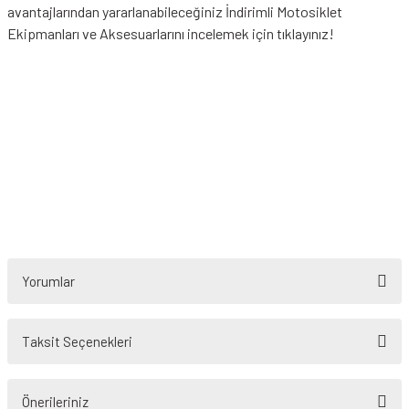
avantajlarından yararlanabileceğiniz
İndirimli Motosiklet
Ekipmanları
ve Aksesuarlarını incelemek için tıklayınız!
Yorumlar
Taksit Seçenekleri
Bu ürüne ilk yorumu siz yapın!
Önerileriniz
Yorum Yaz