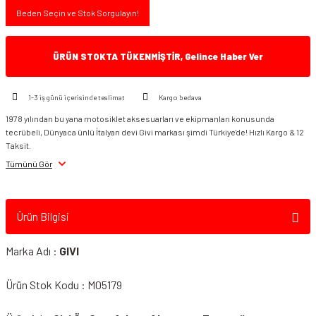
Beden Seçin ve Stok Sorgulayın!
ÜRÜN STOKTA TÜKENMİŞTİR, Gelince Haber Ver
1-3 iş günü içerisinde teslimat
Kargo bedava
1978 yılından bu yana motosiklet aksesuarları ve ekipmanları konusunda
tecrübeli, Dünyaca ünlü İtalyan devi Givi markası şimdi Türkiye'de! Hızlı Kargo & 12
Taksit.
Tümünü Gör
Ürün Bilgisi
Marka Adı :
GIVI
Ürün Stok Kodu : M05179