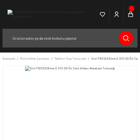
Anasayfa
Motosiklet Çantaları
Telefon-Gps Tutucular
Givi FB5126 Bmw G 310 GS Ön Cam 