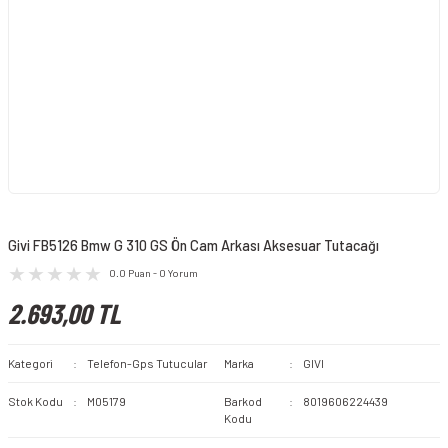
Givi FB5126 Bmw G 310 GS Ön Cam Arkası Aksesuar Tutacağı
0.0 Puan - 0 Yorum
2.693,00 TL
Kategori
Telefon-Gps Tutucular
Marka
GIVI
Stok Kodu
M05179
Barkod
8019606224439
Kodu