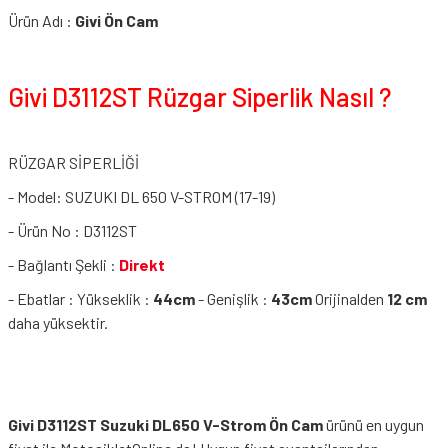
Ürün Adı :
Givi Ön Cam
Givi D3112ST Rüzgar Siperlik Nasıl ?
RÜZGAR SİPERLİĞİ
- Model: SUZUKI DL 650 V-STROM (17-19)
- Ürün No : D3112ST
- Bağlantı Şekli :
Direkt
- Ebatlar : Yükseklik :
44cm
- Genişlik :
43cm
Orijinalden
12 cm
daha yüksektir.
Givi D3112ST Suzuki DL650 V-Strom Ön Cam
ürünü en uygun