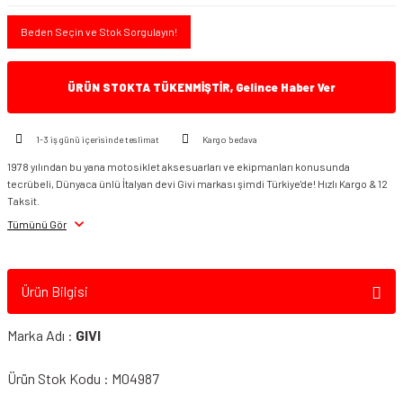
Beden Seçin ve Stok Sorgulayın!
ÜRÜN STOKTA TÜKENMİŞTİR, Gelince Haber Ver
1-3 iş günü içerisinde teslimat
Kargo bedava
1978 yılından bu yana motosiklet aksesuarları ve ekipmanları konusunda
tecrübeli, Dünyaca ünlü İtalyan devi Givi markası şimdi Türkiye'de! Hızlı Kargo & 12
Taksit.
Tümünü Gör
Ürün Bilgisi
Marka Adı :
GIVI
Ürün Stok Kodu : M04987