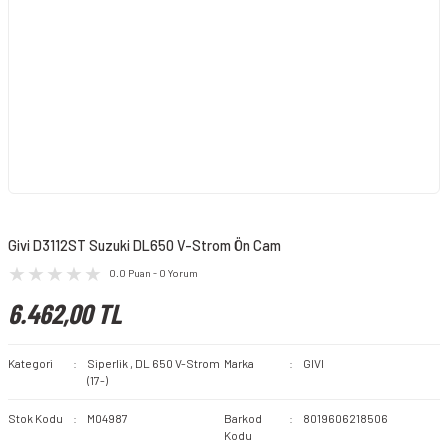
Givi D3112ST Suzuki DL650 V-Strom Ön Cam
0.0 Puan - 0 Yorum
6.462,00 TL
Kategori
Siperlik
,
DL 650 V-Strom
Marka
GIVI
(17-)
Stok Kodu
M04987
Barkod
8019606218506
Kodu