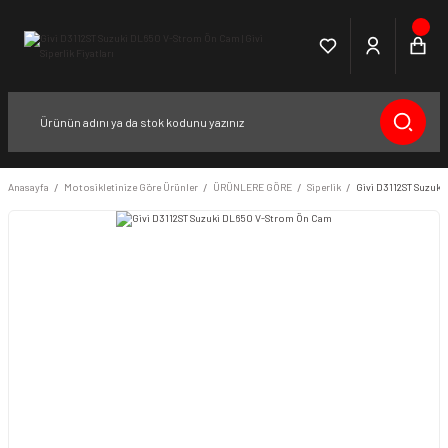
Anasayfa
Motosikletinize Göre Ürünler
ÜRÜNLERE GÖRE
Siperlik
Givi D3112ST Suzuk