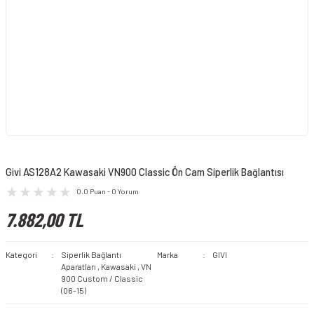
Givi AS128A2 Kawasaki VN900 Classic Ön Cam Siperlik Bağlantısı
0.0 Puan - 0 Yorum
7.882,00 TL
Kategori
Siperlik Bağlantı
Marka
GIVI
Aparatları
,
Kawasaki
,
VN
900 Custom / Classic
(06-15)