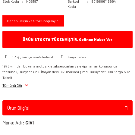
Stok Kodu
M05187
Barkod
8019606116994
Kodu
Beden Seçin ve Stok Sorgulayın!
ÜRÜN STOKTA TÜKENMİŞTİR, Gelince Haber Ver
1-3 iş günü içerisinde teslimat
Kargo bedava
1978 yılından bu yana motosiklet aksesuarları ve ekipmanları konusunda
tecrübeli, Dünyaca ünlü İtalyan devi Givi markası şimdi Türkiye'de! Hızlı Kargo & 12
Taksit.
Tümünü Gör
Ürün Bilgisi
Marka Adı :
GIVI