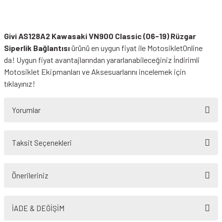
Givi AS128A2 Kawasaki VN900 Classic (06-19) Rüzgar
Siperlik Bağlantısı
ürünü en uygun fiyat ile MotosikletOnline
da! Uygun fiyat avantajlarından yararlanabileceğiniz
İndirimli
Motosiklet Ekipmanları
ve Aksesuarlarını incelemek için
tıklayınız!
Yorumlar
Taksit Seçenekleri
Bu ürüne ilk yorumu siz yapın!
Önerileriniz
Yorum Yaz
Bu ürünün fiyat bilgisi, resim, ürün açıklamalarında ve diğer konularda
yetersiz gördüğünüz noktaları öneri formunu kullanarak tarafımıza
İADE & DEĞİŞİM
iletebilirsiniz.